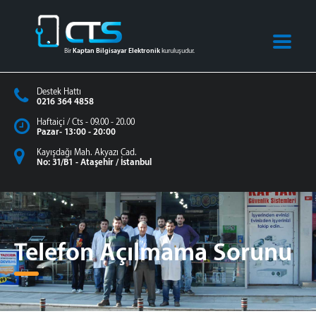
Bir
Kaptan Bilgisayar Elektronik
kuruluşudur.
Destek Hattı
0216 364 4858
Haftaiçi / Cts - 09.00 - 20.00
Pazar- 13:00 - 20:00
Kayışdağı Mah. Akyazı Cad.
No: 31/B1 - Ataşehir / İstanbul
Telefon Açılmama Sorunu