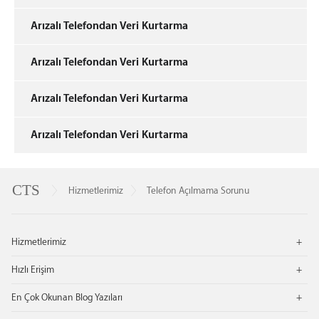
Arızalı Telefondan Veri Kurtarma
Arızalı Telefondan Veri Kurtarma
Arızalı Telefondan Veri Kurtarma
Arızalı Telefondan Veri Kurtarma
Cep
CTS
Telefonu
Cep
Hizmetlerimiz
Telefon Açılmama Sorunu
Servisi
Telefonu
Alt
Servisi
Bilgisi
Ce
Hizmetlerimiz
tel
tel
Hızlı Erişim
tam
tam
sa
En Çok Okunan Blog Yazıları
tel