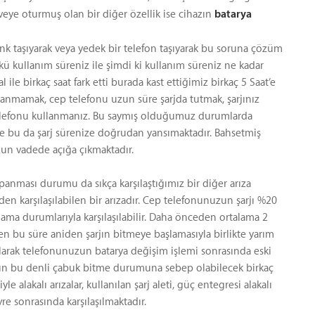
veye oturmuş olan bir diğer özellik ise cihazın
batarya
ank taşıyarak veya yedek bir telefon taşıyarak bu soruna çözüm
kü kullanım süreniz ile şimdi ki kullanım süreniz ne kadar
ile birkaç saat fark etti burada kast ettiğimiz birkaç 5 Saat’e
llanmamak, cep telefonu uzun süre şarjda tutmak, şarjınız
telefonu kullanmanız. Bu saymış olduğumuz durumlarda
ve bu da şarj sürenize doğrudan yansımaktadır. Bahsetmiş
n vadede açığa çıkmaktadır.
anması durumu da sıkça karşılaştığımız bir diğer arıza
iden karşılaşılabilen bir arızadır. Cep telefonunuzun şarjı %20
ama durumlarıyla karşılaşılabilir. Daha önceden ortalama 2
n bu süre aniden şarjın bitmeye başlamasıyla birlikte yarım
olarak telefonunuzun batarya değişim işlemi sonrasında eski
ızın bu denli çabuk bitme durumuna sebep olabilecek birkaç
 alakalı arızalar, kullanılan şarj aleti, güç entegresi alakalı
vre sonrasında karşılaşılmaktadır.