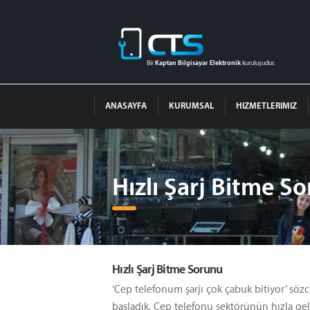
Bir
Kaptan Bilgisayar Elektronik
kuruluşudur.
ANASAYFA
KURUMSAL
HIZMETLERIMIZ
Hızlı Şarj Bitme S
Hızlı Şarj Bitme Sorunu
‘Cep telefonum şarjı çok çabuk bitiyor’ sö
başladık. Cep telefonu sektörünün hızla gel