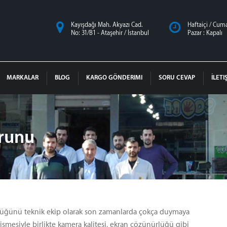
Kayışdağı Mah. Akyazı Cad.
Haftaiçi / Cumar
No: 31/B1 - Ataşehir / İstanbul
Pazar : Kapalı
MARKALAR
BLOG
KARGO GÖNDERIMI
SORU CEVAP
İLETI
orunu
zcüğünü teknik ekip olarak son zamanlarda çokça duymaya
işmesiyle birlikte kamera kalitesi, ekran çözünürlüğü gibi