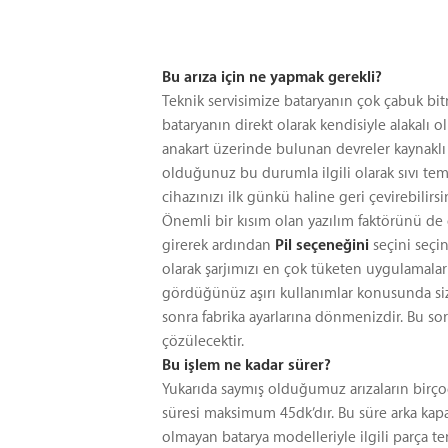
Bu arıza için ne yapmak gerekli?
Teknik servisimize bataryanın çok çabuk bi
bataryanın direkt olarak kendisiyle alakalı o
anakart üzerinde bulunan devreler kaynaklı 
olduğunuz bu durumla ilgili olarak sıvı tem
cihazınızı ilk günkü haline geri çevirebilirsi
Önemli bir kısım olan yazılım faktörünü de
girerek ardından
Pil seçeneğini
seçini seçin
olarak şarjımızı en çok tüketen uygulamalar 
gördüğünüz aşırı kullanımlar konusunda sizi
sonra fabrika ayarlarına dönmenizdir. Bu so
çözülecektir.
Bu işlem ne kadar sürer?
Yukarıda saymış olduğumuz arızaların birço
süresi maksimum 45dk’dır. Bu süre arka kapağ
olmayan batarya modelleriyle ilgili parça te