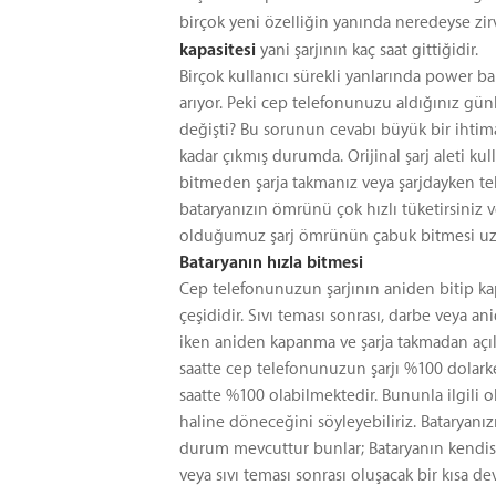
birçok yeni özelliğin yanında neredeyse zir
kapasitesi
yani şarjının kaç saat gittiğidir.
Birçok kullanıcı sürekli yanlarında power b
arıyor. Peki cep telefonunuzu aldığınız gün
değişti? Bu sorunun cevabı büyük bir ihtimal 
kadar çıkmış durumda. Orijinal şarj aleti ku
bitmeden şarja takmanız veya şarjdayken 
bataryanızın ömrünü çok hızlı tüketirsiniz 
olduğumuz şarj ömrünün çabuk bitmesi uzu
Bataryanın hızla bitmesi
Cep telefonunuzun şarjının aniden bitip kap
çeşididir. Sıvı teması sonrası, darbe veya an
iken aniden kapanma ve şarja takmadan açıl
saatte cep telefonunuzun şarjı %100 dolarke
saatte %100 olabilmektedir. Bununla ilgili 
haline döneceğini söyleyebiliriz. Bataryan
durum mevcuttur bunlar; Bataryanın kendisiyle
veya sıvı teması sonrası oluşacak bir kısa de