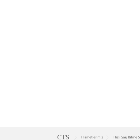
Cep
Telefonu
CTS
Cep
Hizmetlerimiz
Hızlı Şarj Bitme 