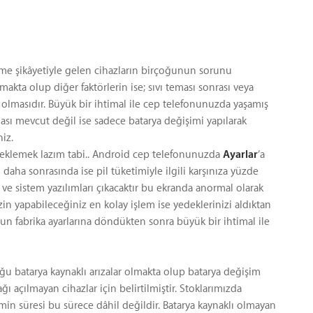
tme şikâyetiyle gelen cihazların birçoğunun sorunu
lmakta olup diğer faktörlerin ise; sıvı teması sonrası veya
olmasıdır. Büyük bir ihtimal ile cep telefonunuzda yaşamış
ası mevcut değil ise sadece batarya değişimi yapılarak
niz.
 eklemek lazım tabi.. Android cep telefonunuzda
Ayarlar
’a
 daha sonrasında ise pil tüketimiyle ilgili karşınıza yüzde
ve sistem yazılımları çıkacaktır bu ekranda anormal olarak
n yapabileceğiniz en kolay işlem ise yedeklerinizi aldıktan
run fabrika ayarlarına döndükten sonra büyük bir ihtimal ile
ğu batarya kaynaklı arızalar olmakta olup batarya değişim
ı açılmayan cihazlar için belirtilmiştir. Stoklarımızda
min süresi bu sürece dâhil değildir. Batarya kaynaklı olmayan