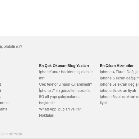
 olabilir mi?
En Çok Okunan Blog Yazıları
En Çıkan Hizmetler
İphone’unuz hacklenmiş olabilir
İphone 4 Ekran Değişim
mi?
iphone 6 ekran değişim 
z
Cep telefonu nasıl kullanılmalı?
iphone 5s ekran değişim
i
İphone 7'nin görselleri sızdırıldı
iphone 6s ekran fiyatı
s
5G alt yapı çalışmalarına
iphone 6s plus ekran d
tarma
başlandı!
fiyatı
arma
WhatsApp İpuçları ve Püf
Noktaları
8
iletebilirsiniz.