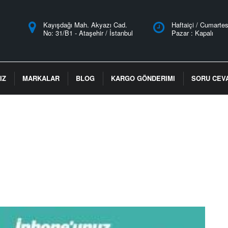
Kayışdağı Mah. Akyazı Cad.
Haftaiçi / Cumartes
No: 31/B1 - Ataşehir / İstanbul
Pazar : Kapalı
IZ
MARKALAR
BLOG
KARGO GÖNDERIMI
SORU CEV
lenmiş olabilir mi?