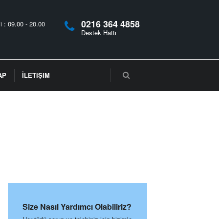
0216 364 4858
i : 09.00 - 20.00
Destek Hattı
AP
İLETIŞIM
Size Nasıl Yardımcı Olabiliriz?