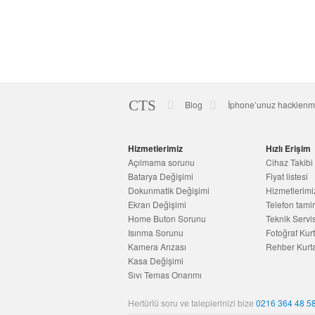
Cep
Telefonu
CTS
Cep
Blog
İphone’unuz hacklenmiş
Servisi
Telefonu
Alt
Servisi
Bilgisi
Hizmetlerimiz
Hızlı Erişim
Açılmama sorunu
Cihaz Takibi
Batarya Değişimi
Fiyat listesi
Dokunmatik Değişimi
Hizmetlerimi
Ekran Değişimi
Telefon tamir
Home Buton Sorunu
Teknik Servi
Isınma Sorunu
Fotoğraf Kur
Kamera Arızası
Rehber Kurt
Kasa Değişimi
Sıvı Temas Onarımı
Hertürlü soru ve taleplerinizi bize
0216 364 48 5