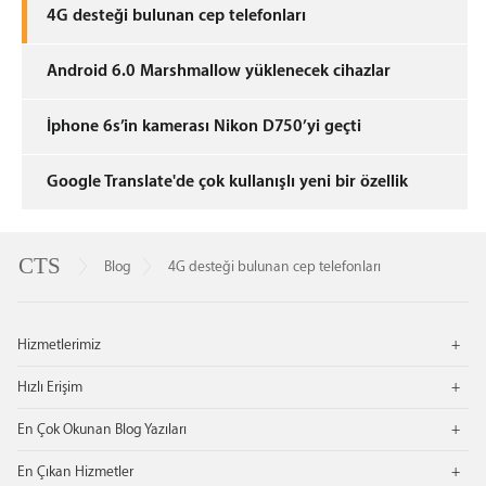
4G desteği bulunan cep telefonları
Android 6.0 Marshmallow yüklenecek cihazlar
İphone 6s’in kamerası Nikon D750’yi geçti
Google Translate'de çok kullanışlı yeni bir özellik
Cep
CTS
Telefonu
Cep
Blog
4G desteği bulunan cep telefonları
Servisi
Telefonu
Alt
Servisi
Bilgisi
Ce
Hizmetlerimiz
tel
tel
Hızlı Erişim
tam
tam
sa
En Çok Okunan Blog Yazıları
tel
ap
En Çıkan Hizmetler