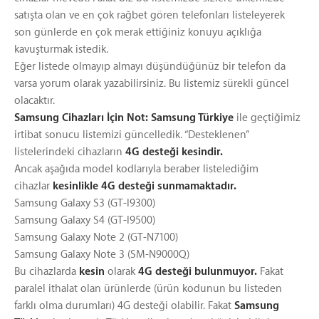
satışta olan ve en çok rağbet gören telefonları listeleyerek
son günlerde en çok merak ettiğiniz konuyu açıklığa
kavuşturmak istedik.
Eğer listede olmayıp almayı düşündüğünüz bir telefon da
varsa yorum olarak yazabilirsiniz. Bu listemiz sürekli güncel
olacaktır.
Samsung Cihazları İçin Not:
Samsung Türkiye
ile geçtiğimiz
irtibat sonucu listemizi güncelledik. “Desteklenen”
listelerindeki cihazların
4G desteği kesindir.
Ancak aşağıda model kodlarıyla beraber listelediğim
cihazlar
kesinlikle 4G desteği sunmamaktadır.
Samsung Galaxy S3 (GT-I9300)
Samsung Galaxy S4 (GT-I9500)
Samsung Galaxy Note 2 (GT-N7100)
Samsung Galaxy Note 3 (SM-N9000Q)
Bu cihazlarda
kesin
olarak
4G desteği bulunmuyor.
Fakat
paralel ithalat olan ürünlerde (ürün kodunun bu listeden
farklı olma durumları) 4G desteği olabilir. Fakat
Samsung