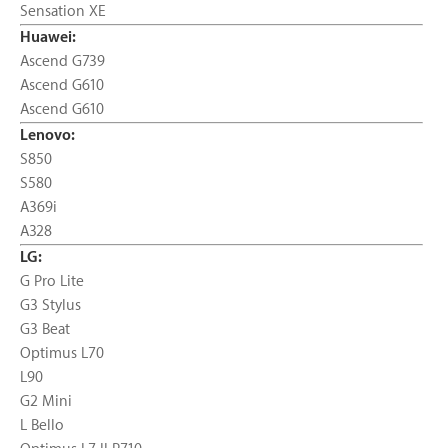
Sensation XE
Huawei:
Ascend G739
Ascend G610
Ascend G610
Lenovo:
S850
S580
A369i
A328
LG:
G Pro Lite
G3 Stylus
G3 Beat
Optimus L70
L90
G2 Mini
L Bello