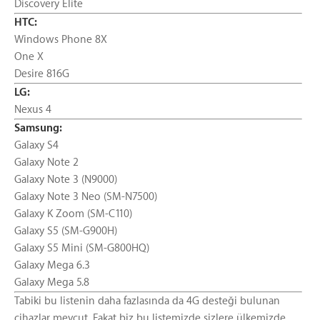
Discovery Elite
HTC:
Windows Phone 8X
One X
Desire 816G
LG:
Nexus 4
Samsung:
Galaxy S4
Galaxy Note 2
Galaxy Note 3 (N9000)
Galaxy Note 3 Neo (SM-N7500)
Galaxy K Zoom (SM-C110)
Galaxy S5 (SM-G900H)
Galaxy S5 Mini (SM-G800HQ)
Galaxy Mega 6.3
Galaxy Mega 5.8
Tabiki bu listenin daha fazlasında da 4G desteği bulunan
cihazlar mevcut. Fakat biz bu listemizde sizlere ülkemizde