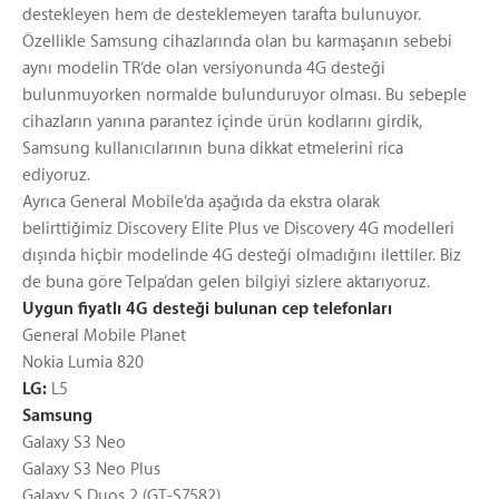
destekleyen hem de desteklemeyen tarafta bulunuyor.
Özellikle Samsung cihazlarında olan bu karmaşanın sebebi
aynı modelin TR’de olan versiyonunda 4G desteği
bulunmuyorken normalde bulunduruyor olması. Bu sebeple
cihazların yanına parantez içinde ürün kodlarını girdik,
Samsung kullanıcılarının buna dikkat etmelerini rica
ediyoruz.
Ayrıca General Mobile’da aşağıda da ekstra olarak
belirttiğimiz Discovery Elite Plus ve Discovery 4G modelleri
dışında hiçbir modelinde 4G desteği olmadığını ilettiler. Biz
de buna göre Telpa’dan gelen bilgiyi sizlere aktarıyoruz.
Uygun fiyatlı 4G desteği bulunan cep telefonları
General Mobile Planet
Nokia Lumia 820
LG:
L5
Samsung
Galaxy S3 Neo
Galaxy S3 Neo Plus
Galaxy S Duos 2 (GT-S7582)