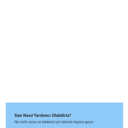
Size Nasıl Yardımcı Olabiliriz?
Her türlü sorun ve talebiniz için bizimle ileşime geçin.