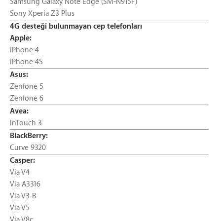
Samsung Galaxy Note Edge (SM-N915F)
Sony Xperia Z3 Plus
4G desteği bulunmayan cep telefonları
Apple:
iPhone 4
iPhone 4S
Asus:
Zenfone 5
Zenfone 6
Avea:
InTouch 3
BlackBerry:
Curve 9320
Casper:
Via V4
Via A3316
Via V3-B
Via V5
Via V8c