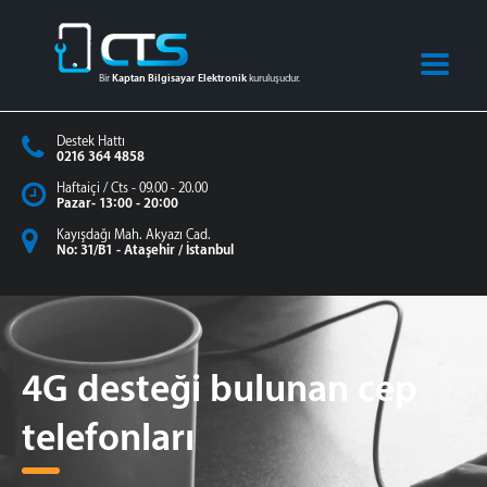
Bir
Kaptan Bilgisayar Elektronik
kuruluşudur.
Destek Hattı
0216 364 4858
Haftaiçi / Cts - 09.00 - 20.00
Pazar- 13:00 - 20:00
Kayışdağı Mah. Akyazı Cad.
No: 31/B1 - Ataşehir / İstanbul
4G desteği bulunan cep
telefonları