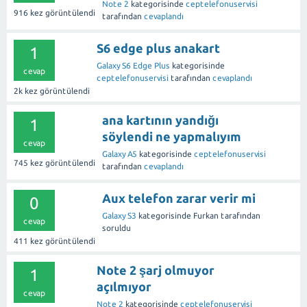
Note 2
kategorisinde
ceptelefonuservisi
916
kez görüntülendi
tarafından
cevaplandı
S6 edge plus anakart
1
Galaxy S6 Edge Plus
kategorisinde
cevap
ceptelefonuservisi
tarafından
cevaplandı
2k
kez görüntülendi
ana kartının yandığı
1
söylendi ne yapmalıyım
cevap
Galaxy A5
kategorisinde
ceptelefonuservisi
745
kez görüntülendi
tarafından
cevaplandı
Aux telefon zarar verir mi
0
Galaxy S3
kategorisinde
Furkan
tarafından
cevap
soruldu
411
kez görüntülendi
Note 2 şarj olmuyor
1
açılmıyor
cevap
Note 2
kategorisinde
ceptelefonuservisi