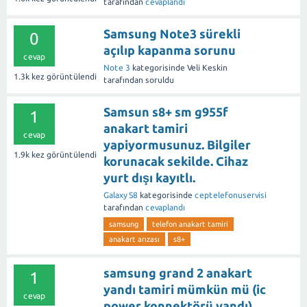
tarafından
cevaplandı
Samsung Note3 sürekli
0
açılıp kapanma sorunu
cevap
Note 3
kategorisinde
Veli Keskin
1.3k
kez görüntülendi
tarafından
soruldu
Samsun s8+ sm g955f
1
anakart tamiri
cevap
yapiyormusunuz. Bilgiler
1.9k
kez görüntülendi
korunacak sekilde. Cihaz
yurt dışı kayıtlı.
Galaxy S8
kategorisinde
ceptelefonuservisi
tarafından
cevaplandı
samsung
telefon anakart tamiri
anakart arızası
s8+
samsung grand 2 anakart
1
yandı tamiri mümkün mü (ic
cevap
power konnektörü yandı)