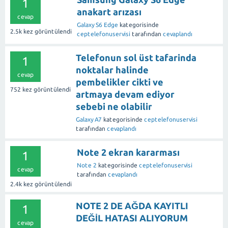
1
anakart arızası
cevap
Galaxy S6 Edge
kategorisinde
2.5k
kez görüntülendi
ceptelefonuservisi
tarafından
cevaplandı
Telefonun sol üst tafarinda
1
noktalar halinde
cevap
pembelikler cikti ve
752
kez görüntülendi
artmaya devam ediyor
sebebi ne olabilir
Galaxy A7
kategorisinde
ceptelefonuservisi
tarafından
cevaplandı
Note 2 ekran kararması
1
Note 2
kategorisinde
ceptelefonuservisi
cevap
tarafından
cevaplandı
2.4k
kez görüntülendi
NOTE 2 DE AĞDA KAYITLI
1
DEĞİL HATASI ALIYORUM
cevap