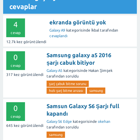
cevaplar
ekranda görüntü yok
4
Galaxy A9
kategorisinde
İkbal
tarafından
cevap
cevaplandı
12.7k
kez görüntülendi
Samsung galaxy a5 2016
0
şarjı cabuk bitiyor
cevap
Galaxy A5
kategorisinde
Hakan Şimşek
317
kez görüntülendi
tarafından
soruldu
şarj çabuk bitme sorunu
hızlı şarj bitme arızası
samsung
Samsun Galaxy S6 Şarjı full
0
kapandı
cevap
Galaxy S6 Edge
kategorisinde
okehan
645
kez görüntülendi
tarafından
soruldu
samsung