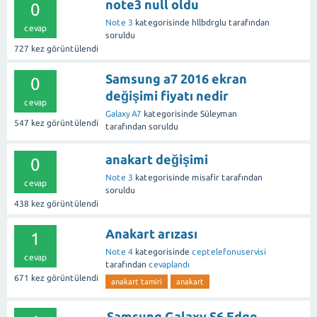
note3 null oldu
0
Note 3
kategorisinde
hllbdrglu
tarafından
cevap
soruldu
727
kez görüntülendi
Samsung a7 2016 ekran
0
değişimi fiyatı nedir
cevap
Galaxy A7
kategorisinde
Süleyman
547
kez görüntülendi
tarafından
soruldu
anakart değişimi
0
Note 3
kategorisinde
misafir
tarafından
cevap
soruldu
438
kez görüntülendi
Anakart arızası
1
Note 4
kategorisinde
ceptelefonuservisi
cevap
tarafından
cevaplandı
671
kez görüntülendi
anakart tamiri
anakart
Samsung Galaxy S6 Edge