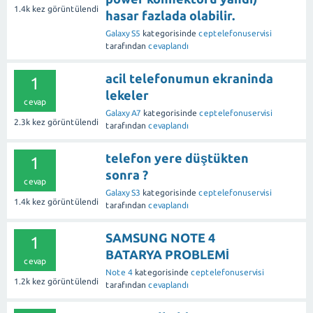
1.4k
kez görüntülendi
hasar fazlada olabilir.
Galaxy S5
kategorisinde
ceptelefonuservisi
tarafından
cevaplandı
acil telefonumun ekraninda
1
lekeler
cevap
Galaxy A7
kategorisinde
ceptelefonuservisi
2.3k
kez görüntülendi
tarafından
cevaplandı
telefon yere düştükten
1
sonra ?
cevap
Galaxy S3
kategorisinde
ceptelefonuservisi
1.4k
kez görüntülendi
tarafından
cevaplandı
SAMSUNG NOTE 4
1
BATARYA PROBLEMİ
cevap
Note 4
kategorisinde
ceptelefonuservisi
1.2k
kez görüntülendi
tarafından
cevaplandı