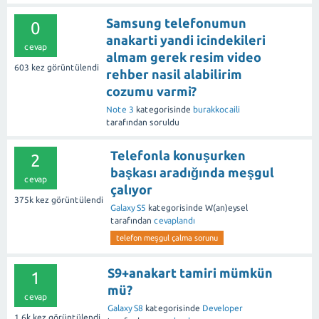
Samsung telefonumun
0
anakarti yandi icindekileri
cevap
almam gerek resim video
603
kez görüntülendi
rehber nasil alabilirim
cozumu varmi?
Note 3
kategorisinde
burakkocaili
tarafından
soruldu
Telefonla konuşurken
2
başkası aradığında meşgul
cevap
çalıyor
375k
kez görüntülendi
Galaxy S5
kategorisinde
W(an)eysel
tarafından
cevaplandı
telefon meşgul çalma sorunu
S9+anakart tamiri mümkün
1
mü?
cevap
Galaxy S8
kategorisinde
Developer
1.6k
kez görüntülendi