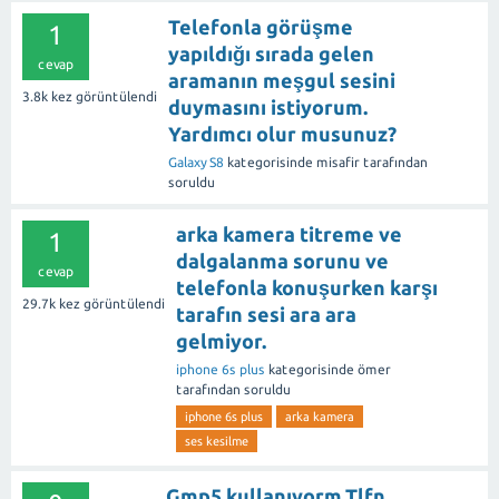
Telefonla görüşme
1
yapıldığı sırada gelen
cevap
aramanın meşgul sesini
3.8k
kez görüntülendi
duymasını istiyorum.
Yardımcı olur musunuz?
Galaxy S8
kategorisinde
misafir
tarafından
soruldu
arka kamera titreme ve
1
dalgalanma sorunu ve
cevap
telefonla konuşurken karşı
29.7k
kez görüntülendi
tarafın sesi ara ara
gelmiyor.
iphone 6s plus
kategorisinde
ömer
tarafından
soruldu
iphone 6s plus
arka kamera
ses kesilme
Gmp5 kullanıyorm.Tlfn