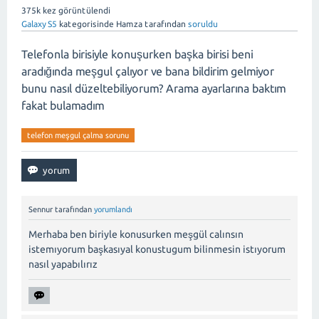
375k
kez görüntülendi
Galaxy S5
kategorisinde
Hamza
tarafından
soruldu
Telefonla birisiyle konuşurken başka birisi beni
aradığında meşgul çalıyor ve bana bildirim gelmiyor
bunu nasıl düzeltebiliyorum? Arama ayarlarına baktım
fakat bulamadım
telefon meşgul çalma sorunu
Sennur
tarafından
yorumlandı
Merhaba ben biriyle konusurken meşgül calınsın
istemıyorum başkasıyal konustugum bilinmesin istıyorum
nasıl yapabılırız