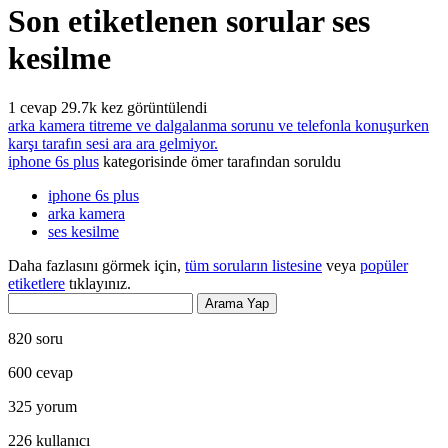
Son etiketlenen sorular ses
kesilme
1
cevap
29.7k
kez görüntülendi
arka kamera titreme ve dalgalanma sorunu ve telefonla konuşurken
karşı tarafın sesi ara ara gelmiyor.
iphone 6s plus
kategorisinde
ömer
tarafından
soruldu
iphone 6s plus
arka kamera
ses kesilme
Daha fazlasını görmek için,
tüm soruların listesine
veya
popüler
etiketlere
tıklayınız.
820
soru
600
cevap
325
yorum
226
kullanıcı