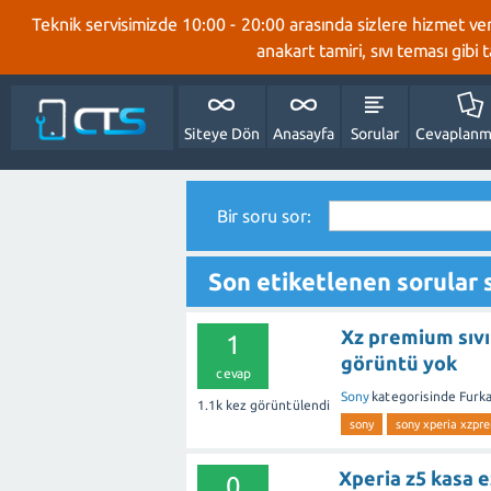
Teknik servisimizde 10:00 - 20:00 arasında sizlere hizmet ve
anakart tamiri, sıvı teması gibi
Siteye Dön
Anasayfa
Sorular
Cevaplanm
Bir soru sor:
Son etiketlenen sorular 
Xz premium sıvı
1
görüntü yok
cevap
Sony
kategorisinde
Furk
1.1k
kez görüntülendi
sony
sony xperia xzpr
Xperia z5 kasa e
0