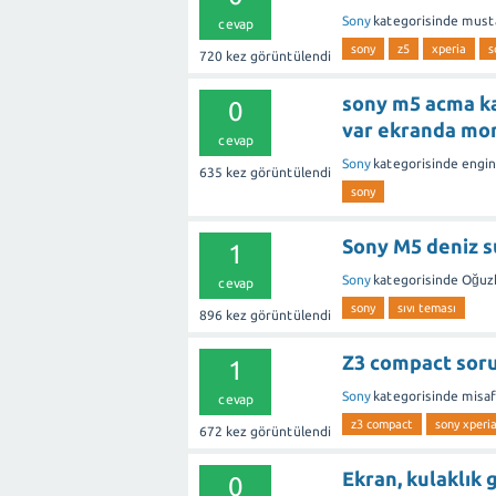
Sony
kategorisinde
must
cevap
sony
z5
xperia
s
720
kez görüntülendi
sony m5 acma ka
0
var ekranda mor 
cevap
Sony
kategorisinde
engin
635
kez görüntülendi
sony
Sony M5 deniz s
1
Sony
kategorisinde
Oğuz
cevap
sony
sıvı teması
896
kez görüntülendi
Z3 compact sor
1
Sony
kategorisinde
misaf
cevap
z3 compact
sony xperi
672
kez görüntülendi
Ekran, kulaklık g
0