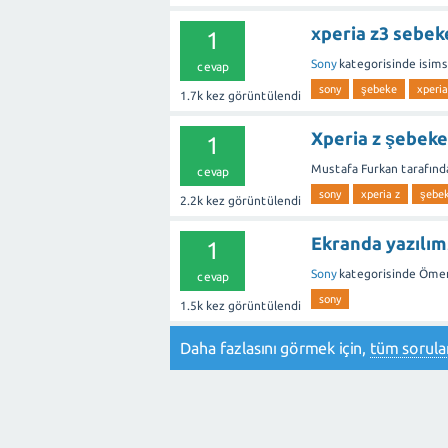
xperia z3 sebek
1
Sony
kategorisinde
isims
cevap
sony
şebeke
xperi
1.7k
kez görüntülendi
Xperia z şebek
1
Mustafa Furkan
tarafınd
cevap
sony
xperia z
şebe
2.2k
kez görüntülendi
Ekranda yazılım
1
Sony
kategorisinde
Öme
cevap
sony
1.5k
kez görüntülendi
Daha fazlasını görmek için,
tüm sorular