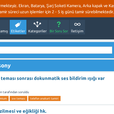
rmekteyiz. Ekran, Batarya, Şarj Soketi Kamera, Arka kapak ve Kasa
 tamir süreci uzun işlemler için 2 - 5 iş günü tamir sürebilmektedir.
amış
Etiketler
Kategoriler
Bir Soru Sor
İletişim
sony
 teması sonrası dokunmatik ses bildirim ışığı var
an
tarafından
soruldu
emium
sıvı teması
telefon anakart tamiri
zilmesi ve eğikliği hk.