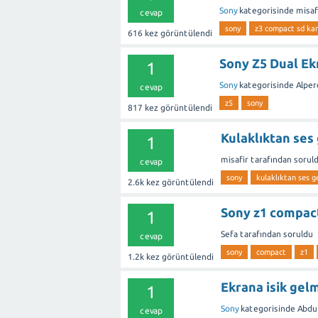
Sony
kategorisinde
misaf
cevap
sony
z3 compact sd kart
616
kez görüntülendi
Sony Z5 Dual Ek
1
Sony
kategorisinde
Alper
cevap
z5
sony
817
kez görüntülendi
Kulaklıktan ses
1
misafir
tarafından
sorul
cevap
sony
kulaklıktan ses g
2.6k
kez görüntülendi
Sony z1 compac
1
Sefa
tarafından
soruldu
cevap
sony
compact
z1
1.2k
kez görüntülendi
Ekrana isik gel
1
Sony
kategorisinde
Abdul
cevap