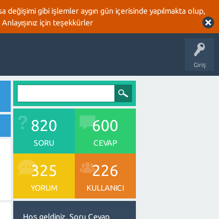
 değişimi gibi işlemler aygın gün içerisinde yapılmakta olup,
 Anlayışınız için teşekkürler
Giriş
820
600
SORU
CEVAP
325
226
YORUM
KULLANICI
Hoş geldiniz, Soru Cevap