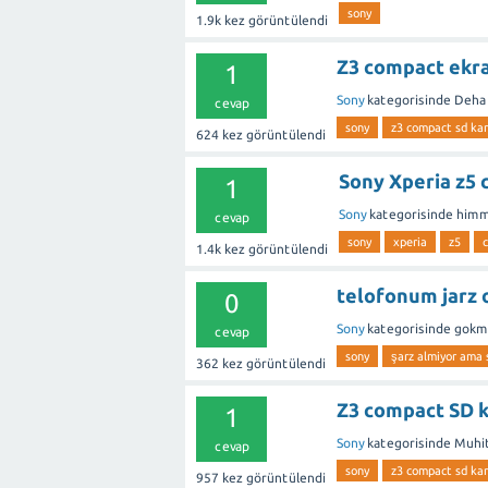
sony
1.9k
kez görüntülendi
Z3 compact ekran
1
Sony
kategorisinde
Deha
cevap
sony
z3 compact sd kart
624
kez görüntülendi
Sony Xperia z5 
1
Sony
kategorisinde
him
cevap
sony
xperia
z5
1.4k
kez görüntülendi
telofonum jarz 
0
Sony
kategorisinde
gokm
cevap
sony
şarz almiyor ama 
362
kez görüntülendi
Z3 compact SD k
1
Sony
kategorisinde
Muhi
cevap
sony
z3 compact sd kart
957
kez görüntülendi