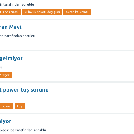
ir
tarafından
soruldu
 slot arızası
kulaklık soketi değişimi
ekran kalkması
ran Mavi.
en
tarafından
soruldu
 gelmiyor
du
elmiyor
t power tuş sorunu
power
tuş
miyor
kadir iba
tarafından
soruldu