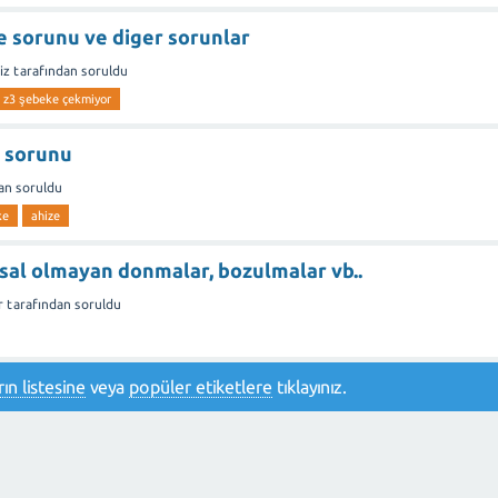
e sorunu ve diger sorunlar
iz
tarafından
soruldu
a z3 şebeke çekmiyor
e sorunu
an
soruldu
ke
ahize
sal olmayan donmalar, bozulmalar vb..
r
tarafından
soruldu
ın listesine
veya
popüler etiketlere
tıklayınız.