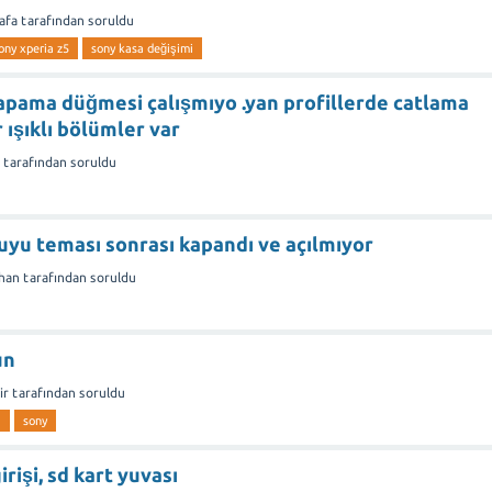
afa
tarafından
soruldu
ony xperia z5
sony kasa değişimi
pama düğmesi çalışmıyo .yan profillerde catlama
ışıklı bölümler var
tarafından
soruldu
uyu teması sonrası kapandı ve açılmıyor
han
tarafından
soruldu
un
ir
tarafından
soruldu
a
sony
irişi, sd kart yuvası