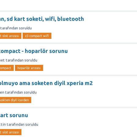
, sd kart soketi, wifi, bluetooth
tarafından
soruldu
 slot arızası
z3 compact wifi
compact - hoparlör sorunu
met
tarafından
soruldu
compact
hoparlör arızası
olmuyo ama soketen diyil xperia m2
en
tarafından
soruldu
sokten diyil icerden
art sorunu
ttin
tarafından
soruldu
 slot arızası