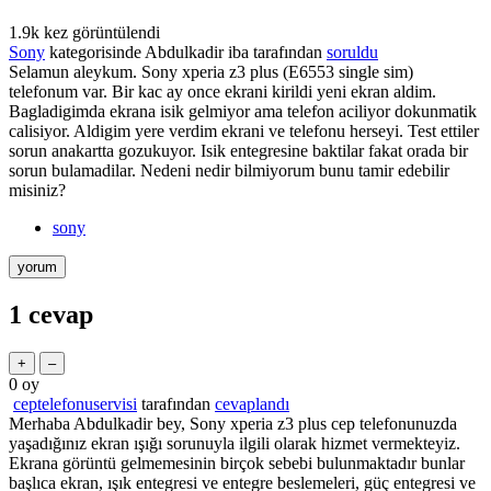
1.9k
kez görüntülendi
Sony
kategorisinde
Abdulkadir iba
tarafından
soruldu
Selamun aleykum. Sony xperia z3 plus (E6553 single sim)
telefonum var. Bir kac ay once ekrani kirildi yeni ekran aldim.
Bagladigimda ekrana isik gelmiyor ama telefon aciliyor dokunmatik
calisiyor. Aldigim yere verdim ekrani ve telefonu herseyi. Test ettiler
sorun anakartta gozukuyor. Isik entegresine baktilar fakat orada bir
sorun bulamadilar. Nedeni nedir bilmiyorum bunu tamir edebilir
misiniz?
sony
1
cevap
0
oy
ceptelefonuservisi
tarafından
cevaplandı
Merhaba Abdulkadir bey, Sony xperia z3 plus cep telefonunuzda
yaşadığınız ekran ışığı sorunuyla ilgili olarak hizmet vermekteyiz.
Ekrana görüntü gelmemesinin birçok sebebi bulunmaktadır bunlar
başlıca ekran, ışık entegresi ve entegre beslemeleri, güç entegresi ve