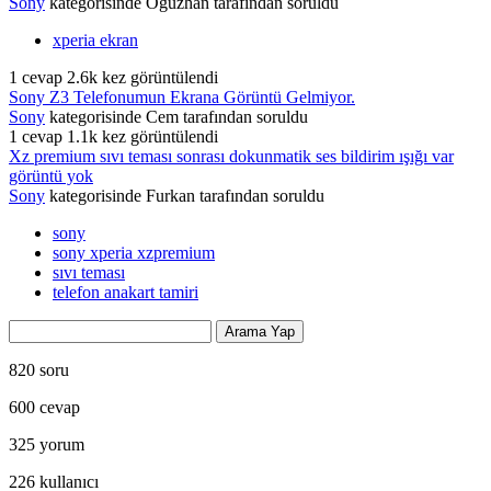
Sony
kategorisinde
Oğuzhan
tarafından
soruldu
xperia ekran
1
cevap
2.6k
kez görüntülendi
Sony Z3 Telefonumun Ekrana Görüntü Gelmiyor.
Sony
kategorisinde
Cem
tarafından
soruldu
1
cevap
1.1k
kez görüntülendi
Xz premium sıvı teması sonrası dokunmatik ses bildirim ışığı var
görüntü yok
Sony
kategorisinde
Furkan
tarafından
soruldu
sony
sony xperia xzpremium
sıvı teması
telefon anakart tamiri
820
soru
600
cevap
325
yorum
226
kullanıcı