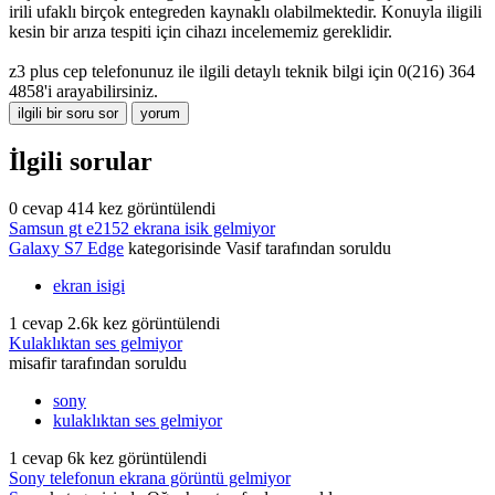
irili ufaklı birçok entegreden kaynaklı olabilmektedir. Konuyla iligili
kesin bir arıza tespiti için cihazı incelememiz gereklidir.
z3 plus cep telefonunuz ile ilgili detaylı teknik bilgi için 0(216) 364
4858'i arayabilirsiniz.
İlgili sorular
0
cevap
414
kez görüntülendi
Samsun gt e2152 ekrana isik gelmiyor
Galaxy S7 Edge
kategorisinde
Vasif
tarafından
soruldu
ekran isigi
1
cevap
2.6k
kez görüntülendi
Kulaklıktan ses gelmiyor
misafir
tarafından
soruldu
sony
kulaklıktan ses gelmiyor
1
cevap
6k
kez görüntülendi
Sony telefonun ekrana görüntü gelmiyor