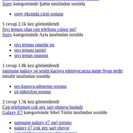
Sony
kategorisinde
Şahin
tarafından
soruldu
sony ekranda çizgi sorunu
1
cevap
2.1k
kez görüntülendi
Sıvı teması olan cep telefonu çalışır mı?
Sony
kategorisinde
Ayla
tarafından
soruldu
sıvı teması onarılır mı
sıvı teması tamiri
sıvı temas onarımı
1
cevap
1.8k
kez görüntülendi
samsung galaxy s4 sesim karşıya gitmiyor.arıza tamir fiyatı nedir
misafir
tarafından
soruldu
ses-karşıya-gitmeme-sorunu
s4 mikrofon sorunu
2
cevap
1.5k
kez görüntülendi
Cep telefonum çok geç şarj olmaya başladı
Galaxy E7
kategorisinde
Sibel Türün
tarafından
soruldu
samsung galaxy e7 şarj sorunu
galaxy e7 çok geç şarj oluyor