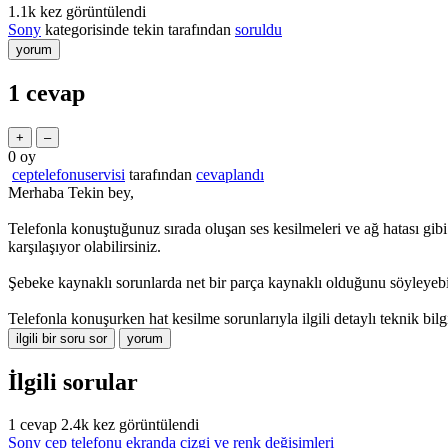
1.1k
kez görüntülendi
Sony
kategorisinde
tekin
tarafından
soruldu
1
cevap
0
oy
ceptelefonuservisi
tarafından
cevaplandı
Merhaba Tekin bey,
Telefonla konuştuğunuz sırada oluşan ses kesilmeleri ve ağ hatası gibi
karşılaşıyor olabilirsiniz.
Şebeke kaynaklı sorunlarda net bir parça kaynaklı olduğunu söyleyebil
Telefonla konuşurken hat kesilme sorunlarıyla ilgili detaylı teknik bilgi
İlgili sorular
1
cevap
2.4k
kez görüntülendi
Sony cep telefonu ekranda çizgi ve renk değişimleri