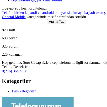
cep telefonu geç şarj olma sorunu
1
cevap
965
kez görüntülendi
Telefon birden kapandi ve android one yazisi cikmaya başladı uzun ş
General Mobile
kategorisinde
misafir
tarafından
soruldu
820
soru
600
cevap
325
yorum
226
kullanıcı
Hoş geldiniz, Soru Cevap sizlere cep telefonu ile ilgili sorularınızın d
Teknik Destek için
0(216) 364 4858
Kategoriler
Tüm kategoriler