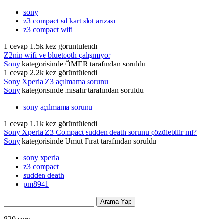
sony
z3 compact sd kart slot arızası
z3 compact wifi
1
cevap
1.5k
kez görüntülendi
Z2nin wifi ve bluetooth çalışmıyor
Sony
kategorisinde
ÖMER
tarafından
soruldu
1
cevap
2.2k
kez görüntülendi
Sony Xperia Z3 açılmama sorunu
Sony
kategorisinde
misafir
tarafından
soruldu
sony açılmama sorunu
1
cevap
1.1k
kez görüntülendi
Sony Xperia Z3 Compact sudden death sorunu çözülebilir mi?
Sony
kategorisinde
Umut Fırat
tarafından
soruldu
sony xperia
z3 compact
sudden death
pm8941
820
soru