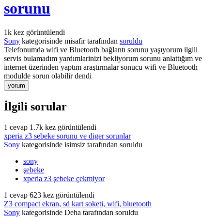
sorunu
1k
kez görüntülendi
Sony
kategorisinde
misafir
tarafından
soruldu
Telefonumda wifi ve Bluetooth bağlantı sorunu yaşıyorum ilgili
servis bulamadım yardımlarinizi bekliyorum sorunu anlattığım ve
internet üzerinden yaptım araştırmalar sonucu wifi ve Bluetooth
modulde sorun olabilir dendi
İlgili sorular
1
cevap
1.7k
kez görüntülendi
xperia z3 sebeke sorunu ve diger sorunlar
Sony
kategorisinde
isimsiz
tarafından
soruldu
sony
şebeke
xperia z3 şebeke çekmiyor
1
cevap
623
kez görüntülendi
Z3 compact ekran, sd kart soketi, wifi, bluetooth
Sony
kategorisinde
Deha
tarafından
soruldu