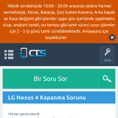
Teknik servisimizde 10:00 - 20:00 arasında sizlere hizmet
vermekteyiz. Ekran, Batarya, Şarj Soketi Kamera, Arka kapak
ve Kasa değişimi gibi işlemler aygın gün içerisinde yapılmakta
olup, anakart tamiri, sıvı teması gibi tamir süreci uzun işlemler
için 2 - 5 iş günü tamir sürebilmektedir. Anlayışınız için
teşekkürler
Giriş
Bir Soru Sor
LG Nexus 4 Kapanma Sorunu
796
kez görüntülendi