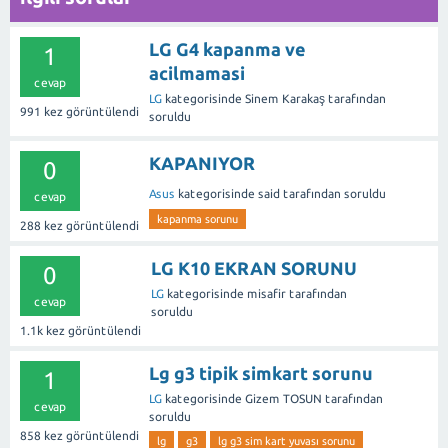
LG G4 kapanma ve
1
acilmamasi
cevap
LG
kategorisinde
Sinem Karakaş
tarafından
991
kez görüntülendi
soruldu
KAPANIYOR
0
Asus
kategorisinde
said
tarafından
soruldu
cevap
kapanma sorunu
288
kez görüntülendi
LG K10 EKRAN SORUNU
0
LG
kategorisinde
misafir
tarafından
cevap
soruldu
1.1k
kez görüntülendi
Lg g3 tipik simkart sorunu
1
LG
kategorisinde
Gizem TOSUN
tarafından
cevap
soruldu
858
kez görüntülendi
lg
g3
lg g3 sim kart yuvası sorunu