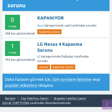
sorunu
KAPANIYOR
0
Asus
kategorisinde
said
tarafından
soruldu
cevap
kapanma sorunu
288
kez görüntülendi
LG Nexus 4 Kapanma
1
Sorunu
cevap
LG
kategorisinde
Doğukan
tarafından
795
kez görüntülendi
soruldu
nexus4
kapanma sorunu
Daha fazlasını görmek için,
tüm soruların listesine
veya
popüler etiketlere
tıklayınız.
İletişim
Cep Telefonu Tamiri
Ataşehir telefon tamiri
Emrah YURTTUTAN
tarafından düzenlenmektedir.