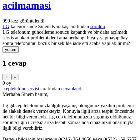
acilmamasi
990
kez görüntülendi
LG
kategorisinde
Sinem Karakaş
tarafından
soruldu
LG telefonum güncelleme sonucu kapandı ve bir daha açılmadı
servis anakart problemi dedi ama herhangi birşey yapmayıp 6ay
sonra telefonumu bozuk bir şekilde iade etti acaba yapilabilir mı?
1
cevap
0
oy
ceptelefonuservisi
tarafından
cevaplandı
Merhaba Sinem hanım,
Lg g4 cep telefonunuzla ilgili yaşamış olduğunuz yazılım problemi
ile alakalı destek vermekteyiz. Konuyla ilgili arıza tespiti öncesinde
net bir bilgi veremeyiz. Lg cep telefonunuzda yaşamış olduğunuz
sorunla ilgili ücretsiz arıza tespiti sonrasında cihazınızın onarımıyla
ilgili bilgi verebiliriz.
Detaylı bilgi için bizi arayın 0(216) 364 4858 veya 0(532) 159 6257