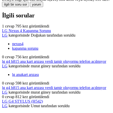
İlgili sorular
1
cevap
795
kez görüntülendi
LG Nexus 4 Kapanma Sorunu
LG
kategorisinde
Doğukan
tarafından
soruldu
nexus4
kapanma sorunu
0
cevap
756
kez görüntülendi
lg g4 h815 ana kart arızası verdi tamir oluyormu telefon açılmıyor
LG
kategorisinde
murat güney
tarafından
soruldu
lg anakart arızası
0
cevap
598
kez görüntülendi
lg g4 h815 ana kart arızası verdi tamir oluyormu telefon açılmıyor
LG
kategorisinde
murat güney
tarafından
soruldu
0
cevap
812
kez görüntülendi
LG G4 STYLUS (H542)
LG
kategorisinde
Umut
tarafından
soruldu