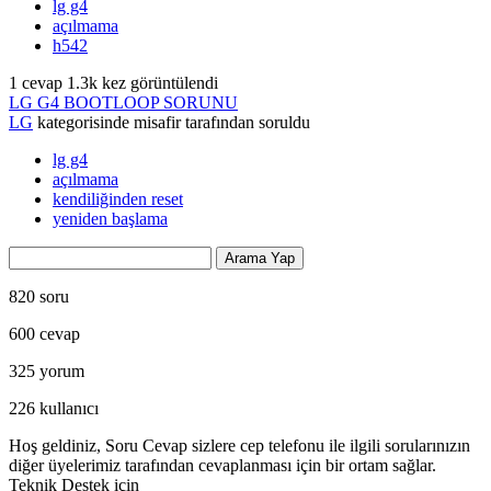
lg g4
açılmama
h542
1
cevap
1.3k
kez görüntülendi
LG G4 BOOTLOOP SORUNU
LG
kategorisinde
misafir
tarafından
soruldu
lg g4
açılmama
kendiliğinden reset
yeniden başlama
820
soru
600
cevap
325
yorum
226
kullanıcı
Hoş geldiniz, Soru Cevap sizlere cep telefonu ile ilgili sorularınızın
diğer üyelerimiz tarafından cevaplanması için bir ortam sağlar.
Teknik Destek için