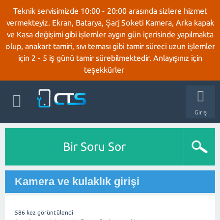
Teknik servisimizde 10:00 - 20:00 arasında sizlere hizmet
vermekteyiz. Ekran, Batarya, Şarj Soketi Kamera, Arka kapak
ve Kasa değişimi gibi işlemler aygın gün içerisinde yapılmakta
olup, anakart tamiri, sıvı teması gibi tamir süreci uzun işlemler
için 2 - 5 iş günü tamir sürebilmektedir. Anlayışınız için
teşekkürler
Giriş
Bir Soru Sor
Kamera ve kulaklık girişi
586
kez görüntülendi