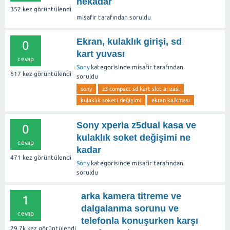
nekadar
352
kez görüntülendi
misafir
tarafından
soruldu
Ekran, kulaklık girişi, sd
0
kart yuvası
cevap
Sony
kategorisinde
misafir
tarafından
617
kez görüntülendi
soruldu
sony
z3 compact sd kart slot arızası
kulaklık soketi değişimi
ekran kalkması
Sony xperia z5dual kasa ve
0
kulaklık soket değişimi ne
cevap
kadar
471
kez görüntülendi
Sony
kategorisinde
misafir
tarafından
soruldu
arka kamera titreme ve
1
dalgalanma sorunu ve
cevap
telefonla konuşurken karşı
29.7k
kez görüntülendi