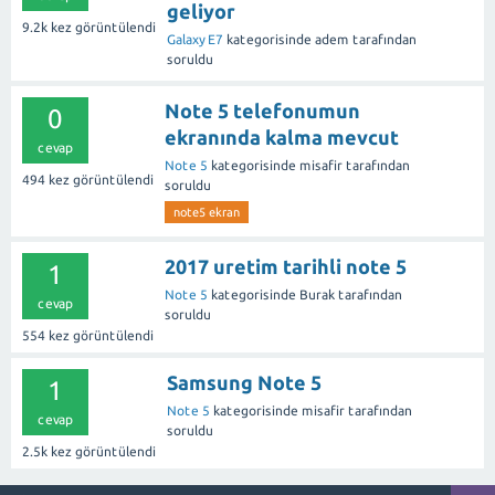
geliyor
9.2k
kez görüntülendi
Galaxy E7
kategorisinde
adem
tarafından
soruldu
Note 5 telefonumun
0
ekranında kalma mevcut
cevap
Note 5
kategorisinde
misafir
tarafından
494
kez görüntülendi
soruldu
note5 ekran
2017 uretim tarihli note 5
1
Note 5
kategorisinde
Burak
tarafından
cevap
soruldu
554
kez görüntülendi
Samsung Note 5
1
Note 5
kategorisinde
misafir
tarafından
cevap
soruldu
2.5k
kez görüntülendi