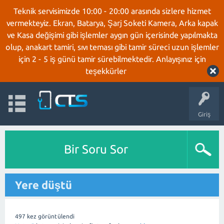
Teknik servisimizde 10:00 - 20:00 arasında sizlere hizmet
vermekteyiz. Ekran, Batarya, Şarj Soketi Kamera, Arka kapak
ve Kasa değişimi gibi işlemler aygın gün içerisinde yapılmakta
olup, anakart tamiri, sıvı teması gibi tamir süreci uzun işlemler
için 2 - 5 iş günü tamir sürebilmektedir. Anlayışınız için
teşekkürler
Giriş
Bir Soru Sor
Yere düştü
497
kez görüntülendi