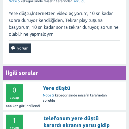
Note 5
kategorisinde
misafir
tarafından
soruldu
Yere düştü,İnternetten video açıyorum, 10 sn kadar
sonra duruyor kendiliğiden, Tekrar play tuşuna
basıyorum, 10 sn kadar sonra tekrar duruyor, sorun ne
olabilir ne yapmaloyım
İlgili sorular
Yere düştü
0
Note 5
kategorisinde
misafir
tarafından
cevap
soruldu
444
kez görüntülendi
telefonum yere düştü
1
karardı ekranın yarısı gidip
cevap