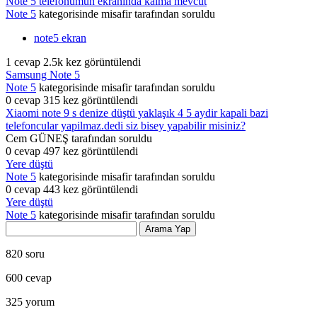
Note 5 telefonumun ekranında kalma mevcut
Note 5
kategorisinde
misafir
tarafından
soruldu
note5 ekran
1
cevap
2.5k
kez görüntülendi
Samsung Note 5
Note 5
kategorisinde
misafir
tarafından
soruldu
0
cevap
315
kez görüntülendi
Xiaomi note 9 s denize düştü yaklaşık 4 5 aydir kapali bazi
telefoncular yapilmaz.dedi siz bisey yapabilir misiniz?
Cem GÜNEŞ
tarafından
soruldu
0
cevap
497
kez görüntülendi
Yere düştü
Note 5
kategorisinde
misafir
tarafından
soruldu
0
cevap
443
kez görüntülendi
Yere düştü
Note 5
kategorisinde
misafir
tarafından
soruldu
820
soru
600
cevap
325
yorum