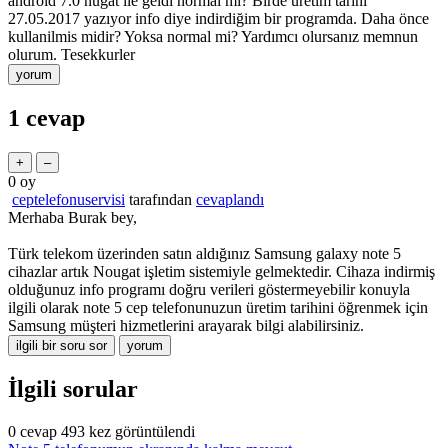
android 7.0 nugat ile geldi normal mi? Birde uretim tarihi
27.05.2017 yazıyor info diye indirdiğim bir programda. Daha önce
kullanilmis midir? Yoksa normal mi? Yardımcı olursanız memnun
olurum. Tesekkurler
1
cevap
0
oy
ceptelefonuservisi
tarafından
cevaplandı
Merhaba Burak bey,
Türk telekom üzerinden satın aldığınız Samsung galaxy note 5
cihazlar artık Nougat işletim sistemiyle gelmektedir. Cihaza indirmiş
olduğunuz info programı doğru verileri göstermeyebilir konuyla
ilgili olarak note 5 cep telefonunuzun üretim tarihini öğrenmek için
Samsung müşteri hizmetlerini arayarak bilgi alabilirsiniz.
İlgili sorular
0
cevap
493
kez görüntülendi