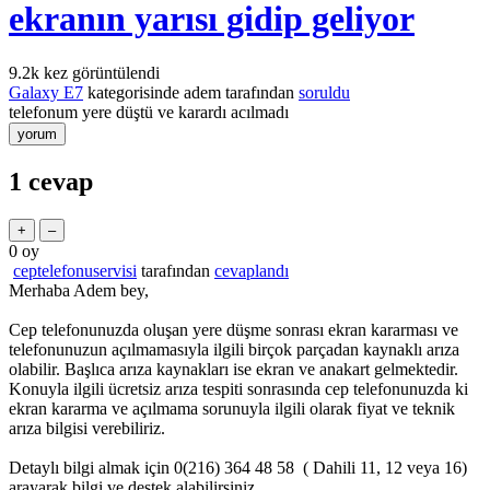
ekranın yarısı gidip geliyor
9.2k
kez görüntülendi
Galaxy E7
kategorisinde
adem
tarafından
soruldu
telefonum yere düştü ve karardı acılmadı
1
cevap
0
oy
ceptelefonuservisi
tarafından
cevaplandı
Merhaba Adem bey,
Cep telefonunuzda oluşan yere düşme sonrası ekran kararması ve
telefonunuzun açılmamasıyla ilgili birçok parçadan kaynaklı arıza
olabilir. Başlıca arıza kaynakları ise ekran ve anakart gelmektedir.
Konuyla ilgili ücretsiz arıza tespiti sonrasında cep telefonunuzda ki
ekran kararma ve açılmama sorunuyla ilgili olarak fiyat ve teknik
arıza bilgisi verebiliriz.
Detaylı bilgi almak için 0(216) 364 48 58 ( Dahili 11, 12 veya 16)
arayarak bilgi ve destek alabilirsiniz.