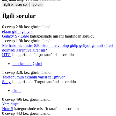
İlgili sorular
0
cevap
2.8k
kez görüntülendi
ekran gidip geliyor
Galaxy S7 Edge
kategorisinde
misafir
tarafından
soruldu
1
cevap
1.9k
kez görüntülendi
Merhaba htc desire 820 ekranı mavi olup gidip geliyor garanti süresi
dolmadı garantiye girer mi?
HTC
kategorisinde
büşra
tarafından
soruldu
htc ekran değişimi
1
cevap
3.3k
kez görüntülendi
Telefonumun ekranın yarısı çalışmıyor
Sony
kategorisinde
Turgut
tarafından
soruldu
ekran
0
cevap
496
kez görüntülendi
Yere düştü
Note 5
kategorisinde
misafir
tarafından
soruldu
0
cevap
443
kez görüntülendi