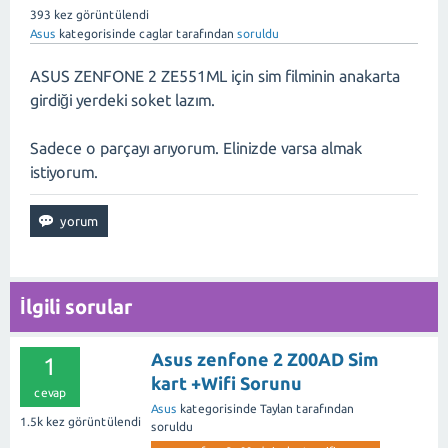
393
kez görüntülendi
Asus
kategorisinde
caglar
tarafından
soruldu
ASUS ZENFONE 2 ZE551ML için sim filminin anakarta
girdiği yerdeki soket lazım.
Sadece o parçayı arıyorum. Elinizde varsa almak
istiyorum.
İlgili sorular
Asus zenfone 2 Z00AD Sim
1
kart +Wifi Sorunu
cevap
Asus
kategorisinde
Taylan
tarafından
1.5k
kez görüntülendi
soruldu