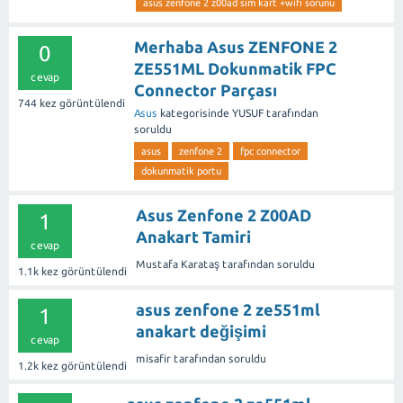
asus zenfone 2 z00ad sim kart +wifi sorunu
Merhaba Asus ZENFONE 2
0
ZE551ML Dokunmatik FPC
cevap
Connector Parçası
744
kez görüntülendi
Asus
kategorisinde
YUSUF
tarafından
soruldu
asus
zenfone 2
fpc connector
dokunmatik portu
Asus Zenfone 2 Z00AD
1
Anakart Tamiri
cevap
Mustafa Karataş
tarafından
soruldu
1.1k
kez görüntülendi
asus zenfone 2 ze551ml
1
anakart değişimi
cevap
misafir
tarafından
soruldu
1.2k
kez görüntülendi