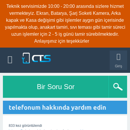
Teknik servisimizde 10:00 - 20:00 arasında sizlere hizmet
vermekteyiz. Ekran, Batarya, Şarj Soketi Kamera, Arka
kapak ve Kasa değişimi gibi işlemler aygın gün içerisinde
yapılmakta olup, anakart tamiri, sıvı teması gibi tamir süreci
uzun işlemler için 2 - 5 iş günü tamir sürebilmektedir.
Anlayışınız için teşekkürler
Giriş
Bir Soru Sor
telefonum hakkında yardım edin
833
kez görüntülendi