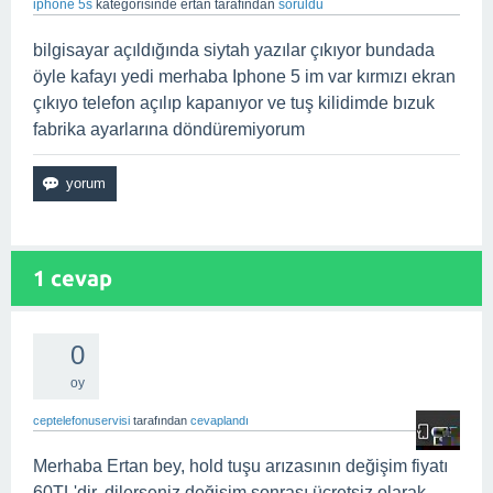
iphone 5s
kategorisinde
ertan
tarafından
soruldu
bilgisayar açıldığında siytah yazılar çıkıyor bundada
öyle kafayı yedi merhaba Iphone 5 im var kırmızı ekran
çıkıyo telefon açılıp kapanıyor ve tuş kilidimde bızuk
fabrika ayarlarına döndüremiyorum
1
cevap
0
oy
ceptelefonuservisi
tarafından
cevaplandı
Merhaba Ertan bey, hold tuşu arızasının değişim fiyatı
60TL'dir. dilerseniz değişim sonrası ücretsiz olarak