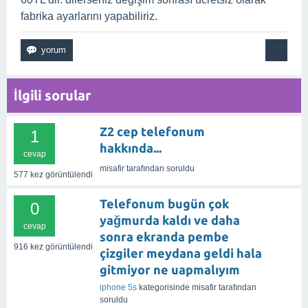
fabrika ayarlarını yapabiliriz.
İlgili sorular
Z2 cep telefonum
1
hakkında...
cevap
misafir
tarafından
soruldu
577
kez görüntülendi
Telefonum bugün çok
0
yağmurda kaldı ve daha
cevap
sonra ekranda pembe
916
kez görüntülendi
çizgiler meydana geldi hala
gitmiyor ne uapmalıyım
iphone 5s
kategorisinde
misafir
tarafından
soruldu