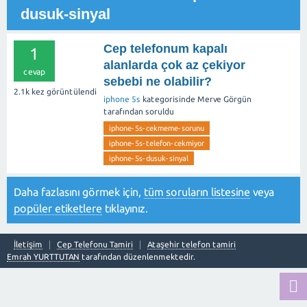
dusuk-sinyal
Cep telefonum kapalı
1
alanlarda çok az çekiyor
cevap
sebebi ne olabilir?
2.1k
kez görüntülendi
iphone 5s
kategorisinde
Merve Görgün
tarafından
soruldu
iphone-5s-cekmeme-sorunu
iphone-5s-telefon-cekmiyor
iphone-5s-dusuk-sinyal
Daha fazlasını görmek için,
tüm soruların listesine
veya
popüler etiketlere
tıklayınız.
İletişim
Cep Telefonu Tamiri
Ataşehir telefon tamiri
Emrah YURTTUTAN
tarafından düzenlenmektedir.