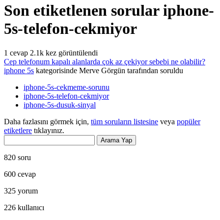
Son etiketlenen sorular iphone-
5s-telefon-cekmiyor
1
cevap
2.1k
kez görüntülendi
Cep telefonum kapalı alanlarda çok az çekiyor sebebi ne olabilir?
iphone 5s
kategorisinde
Merve Görgün
tarafından
soruldu
iphone-5s-cekmeme-sorunu
iphone-5s-telefon-cekmiyor
iphone-5s-dusuk-sinyal
Daha fazlasını görmek için,
tüm soruların listesine
veya
popüler
etiketlere
tıklayınız.
820
soru
600
cevap
325
yorum
226
kullanıcı