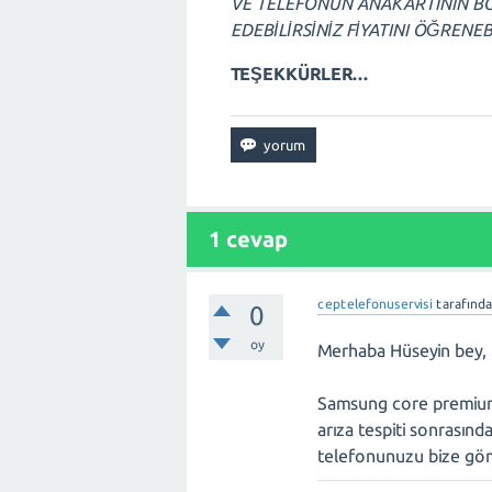
VE TELEFONUN ANAKARTININ B
EDEBİLİRSİNİZ FİYATINI ÖĞRENE
TEŞEKKÜRLER...
1
cevap
ceptelefonuservisi
tarafınd
0
oy
Merhaba Hüseyin bey,
Samsung core premium c
arıza tespiti sonrasında
telefonunuzu bize gö