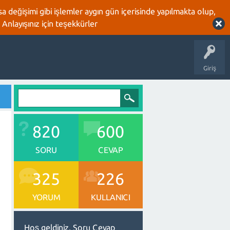
 değişimi gibi işlemler aygın gün içerisinde yapılmakta olup,
 Anlayışınız için teşekkürler
Giriş
820
600
SORU
CEVAP
325
226
YORUM
KULLANICI
Hoş geldiniz, Soru Cevap