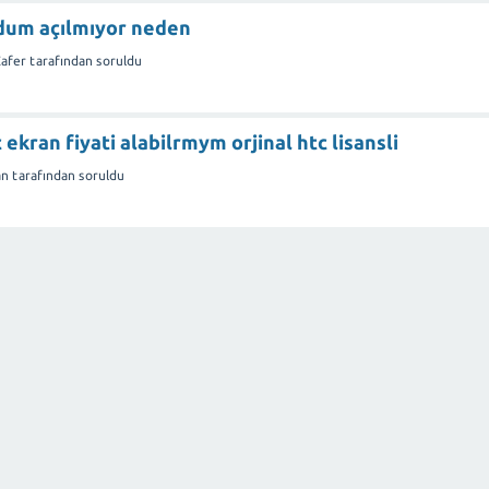
dum açılmıyor neden
afer
tarafından
soruldu
 ekran fiyati alabilrmym orjinal htc lisansli
an
tarafından
soruldu