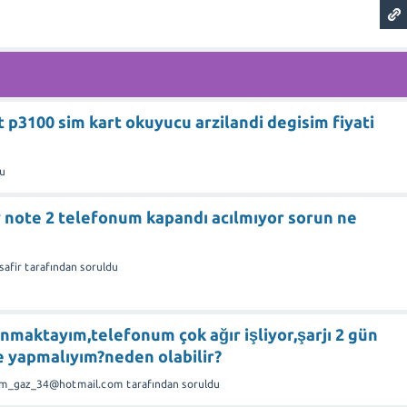
 p3100 sim kart okuyucu arzilandi degisim fiyati
u
 note 2 telefonum kapandı acılmıyor sorun ne
safir
tarafından
soruldu
nmaktayım,telefonum çok ağır işliyor,şarjı 2 gün
ne yapmalıyım?neden olabilir?
m_gaz_34@hotmail.com
tarafından
soruldu