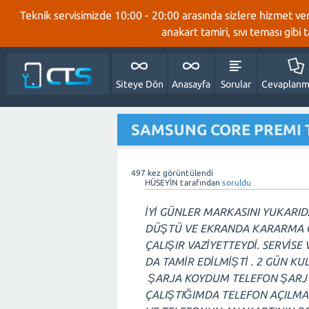
Teknik servisimizde 10:00 - 20:00 arasında sizlere hizmet ve
anakart tamiri, sıvı teması gibi
Siteye Dön
Anasayfa
Sorular
Cevaplanm
SAMSUNG CORE PREMI 
497
kez görüntülendi
HÜSEYİN
tarafından
soruldu
İYİ GÜNLER MARKASINI YUKARI
DÜŞTÜ VE EKRANDA KARARMA O
ÇALIŞIR VAZİYETTEYDİ. SERVİSE
DA TAMİR EDİLMİŞTİ . 2 GÜN K
ŞARJA KOYDUM TELEFON ŞARJ 
ÇALIŞTIĞIMDA TELEFON AÇILMA