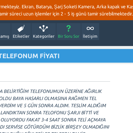
rmekteyiz. Ekran, Batarya, Şarj Soketi Kamera, Arka kapak ve Kasa
 tamir süreci uzun işlemler için 2 - 5 iş günü tamir sürebilmektedir.
amış
Etiketler
Kategoriler
Bir Soru Sor
İletişim
TELEFONUM FİYATI
DA BELİRTİĞİM TELEFONUMUN ÜZERİNE AĞIRLIK
LDU BAYA HASARLI OLMASINA RAĞMEN TEL
 VERDİM VE 5 GÜN SONRA ALDIM. TESLİM ALDIĞIM
ULLANDIKTAN SONRA TELOFONU ŞARJI BİTTİ VE
OLUYORDU FAKAT 3-4 SAAT SONRA TELİ AÇMAYA
DI SERVİSE GÖTÜRDÜM BİZLİK BİRŞEY OLMADIĞINI