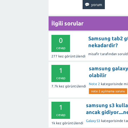
İlgili sorular
Samsung tab2 gt
0
nekadardir?
cevap
misafir
tarafından
soruld
277
kez görüntülendi
samsung galaxy
1
olabilir
cevap
Note 2
kategorisinde
mi
7.7k
kez görüntülendi
note 2 açılmama sorunu
samsung s3 kulla
1
ancak gidiyor....
cevap
Galaxy S3
kategorisinde
ta
1k
kez görüntülendi