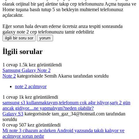
olarak orijinal bir şarj aletine takıp cep telefonunuzu Açma tuşuna ve
Home tuşuna basılı tutup 5 sn bekleyin muhtemel telefonunuz
açılacaktır.
Eğer sorun hala devam ederse ücretsiz arıza tespiti sonrasında
galaxy note 2 cep telefonunuzu tamir edebiliriz
İlgili sorular
1
cevap
1.5k
kez görüntülendi
Samsung Galaxy Note 2
Note 2
kategorisinde
Semih Akarsu
tarafından
soruldu
note 2 açılmıyor
1
cevap
1k
kez görüntülendi
samsung s3 kullanmaktayım,telefonum çok ağır işliyor,şarjı 2 gün
ancak gidiyor....ne yapmalıyım?neden olabilir?
Galaxy S3
kategorisinde
tam_gaz_34@hotmail.com
tarafından
soruldu
0
cevap
507
kez görüntülendi
Mi note 3 cihazım acılırken Android yazısında takılı kalıyor ve
acılmıyor sorun nedır