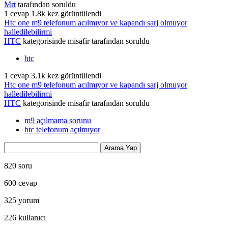
Mrt
tarafından
soruldu
1
cevap
1.8k
kez görüntülendi
Htc one m9 telefonum acılmıyor ve kapandı sarj olmuyor
halledilebilirmi
HTC
kategorisinde
misafir
tarafından
soruldu
htc
1
cevap
3.1k
kez görüntülendi
Htc one m9 telefonum acılmıyor ve kapandı sarj olmuyor
halledilebilirmi
HTC
kategorisinde
misafir
tarafından
soruldu
m9 açılmama sorunu
htc telefonum açılmıyor
820
soru
600
cevap
325
yorum
226
kullanıcı