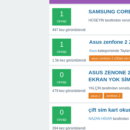
SAMSUNG CORE
1
HÜSEYİN
tarafından
soru
cevap
497
kez görüntülendi
Asus zenfone 2 
1
Asus
kategorisinde
Tayla
cevap
asus zenfone 2 z00ad sim k
1.5k
kez görüntülendi
ASUS ZENONE 2
0
EKRAN YOK Sİ
cevap
YALÇIN
tarafından
soruld
479
kez görüntülendi
asus z
zenfone 2
çift sim kart ok
0
NAZAN HİSAR
tarafından
cevap
394
kez görüntülendi