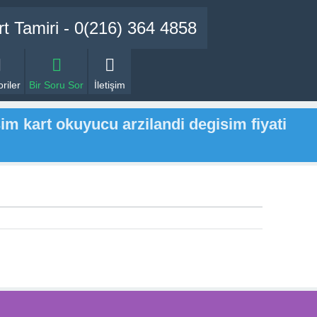
riler
Bir Soru Sor
İletişim
m kart okuyucu arzilandi degisim fiyati