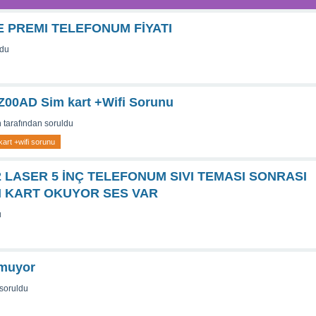
 PREMI TELEFONUM FİYATI
ldu
Z00AD Sim kart +Wifi Sorunu
n
tarafından
soruldu
art +wifi sorunu
 LASER 5 İNÇ TELEFONUM SIVI TEMASI SONRASI
M KART OKUYOR SES VAR
u
umuyor
soruldu