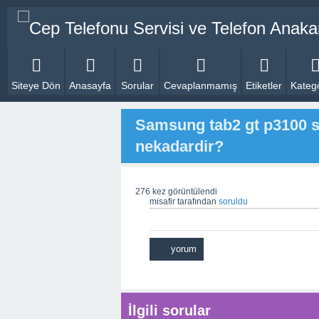
Siteye Dön
Anasayfa
Sorular
Cevaplanmamış
Etiketler
Katego
Samsung tab2 gt p3100 si
nekadardir?
276
kez görüntülendi
misafir
tarafından
soruldu
İlgili sorular