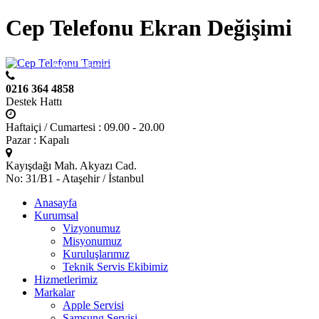
Cep Telefonu Ekran Değişimi
Bir
Kaptan Bilgisayar Elektronik
kuruluşudur.
0216 364 4858
Destek Hattı
Haftaiçi / Cumartesi : 09.00 - 20.00
Pazar : Kapalı
Kayışdağı Mah. Akyazı Cad.
No: 31/B1 - Ataşehir / İstanbul
Anasayfa
Kurumsal
Vizyonumuz
Misyonumuz
Kuruluşlarımız
Teknik Servis Ekibimiz
Hizmetlerimiz
Markalar
Apple Servisi
Samsung Servisi