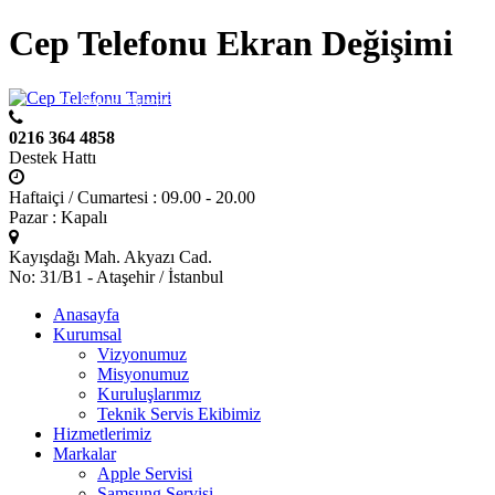
Cep Telefonu Ekran Değişimi
Bir
Kaptan Bilgisayar Elektronik
kuruluşudur.
0216 364 4858
Destek Hattı
Haftaiçi / Cumartesi : 09.00 - 20.00
Pazar : Kapalı
Kayışdağı Mah. Akyazı Cad.
No: 31/B1 - Ataşehir / İstanbul
Anasayfa
Kurumsal
Vizyonumuz
Misyonumuz
Kuruluşlarımız
Teknik Servis Ekibimiz
Hizmetlerimiz
Markalar
Apple Servisi
Samsung Servisi