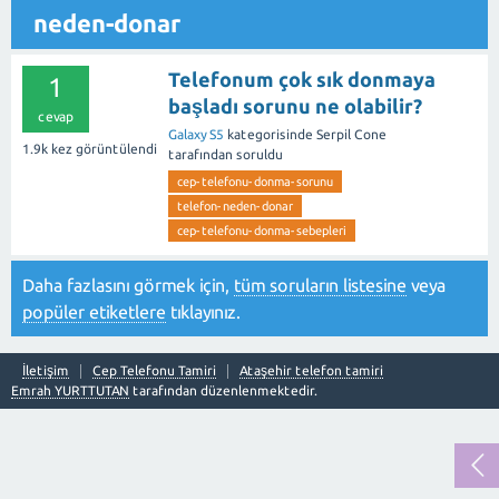
neden-donar
Telefonum çok sık donmaya
1
başladı sorunu ne olabilir?
cevap
Galaxy S5
kategorisinde
Serpil Cone
1.9k
kez görüntülendi
tarafından
soruldu
cep-telefonu-donma-sorunu
telefon-neden-donar
cep-telefonu-donma-sebepleri
Daha fazlasını görmek için,
tüm soruların listesine
veya
popüler etiketlere
tıklayınız.
İletişim
Cep Telefonu Tamiri
Ataşehir telefon tamiri
Emrah YURTTUTAN
tarafından düzenlenmektedir.