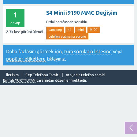
S4 Mini i9190 MMC Değişim
1
Erdal
tarafından
soruldu
cevap
samsung
s4
mini
9190
2.3k
kez görüntülendi
telefon açılmama sorunu
Daha fazlasını görmek için,
tüm soruların listesine
veya
popüler etiketlere
tıklayınız.
İletişim
Cep Telefonu Tamiri
Ataşehir telefon tamiri
Emrah YURTTUTAN
tarafından düzenlenmektedir.