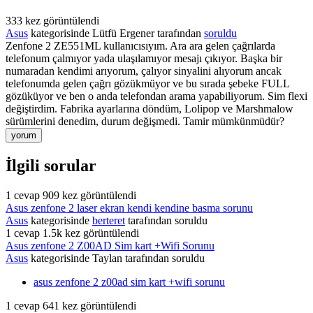
333
kez görüntülendi
Asus
kategorisinde
Lütfü Ergener
tarafından
soruldu
Zenfone 2 ZE551ML kullanıcısıyım. Ara ara gelen çağrılarda
telefonum çalmıyor yada ulaşılamıyor mesajı çıkıyor. Başka bir
numaradan kendimi arıyorum, çalıyor sinyalini alıyorum ancak
telefonumda gelen çağrı gözükmüyor ve bu sırada şebeke FULL
gözüküyor ve ben o anda telefondan arama yapabiliyorum. Sim flexi
değiştirdim. Fabrika ayarlarına döndüm, Lolipop ve Marshmalow
sürümlerini denedim, durum değişmedi. Tamir mümkünmüdür?
İlgili sorular
1
cevap
909
kez görüntülendi
Asus zenfone 2 laser ekran kendi kendine basma sorunu
Asus
kategorisinde
berteret
tarafından
soruldu
1
cevap
1.5k
kez görüntülendi
Asus zenfone 2 Z00AD Sim kart +Wifi Sorunu
Asus
kategorisinde
Taylan
tarafından
soruldu
asus zenfone 2 z00ad sim kart +wifi sorunu
1
cevap
641
kez görüntülendi