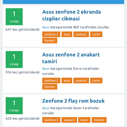
Asus zenfone 2 ekranda
1
cizgiler cikmasi
cevap
Asus
kategorisinde
Akif
tarafından
soruldu
641
kez görüntülendi
zenfone 2
asus
anakart
tamir
hizmeti
Asus zenfone 2 anakart
1
tamiri
cevap
Asus
kategorisinde
Emre
tarafından
934
kez görüntülendi
soruldu
zenfone 2
asus
anakart
tamir
hizmeti
Zenfone 2 flaş rom bozuk
1
Asus
kategorisinde
Sezer
tarafından
cevap
soruldu
620
kez görüntülendi
zenfone 2
anakart
tamir
hizmeti