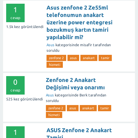
Asus zenfone 2 Ze55ml
1
telefonumun anakart
cevap
üzerine power entegresi
1.5k
kez görüntülendi
bozukmuş kartın tamiri
yapılabilir mi?
Asus
kategorisinde
misafir
tarafından
soruldu
zenfone 2
asus
anakart
tamir
hizmeti
Zenfone 2 Anakart
0
Değişimi veya onarımı
cevap
Asus
kategorisinde
Berk
tarafından
525
kez görüntülendi
soruldu
zenfone 2
asus
anakart
tamir
hizmeti
ASUS Zenfone 2 Anakart
1
Tamiri