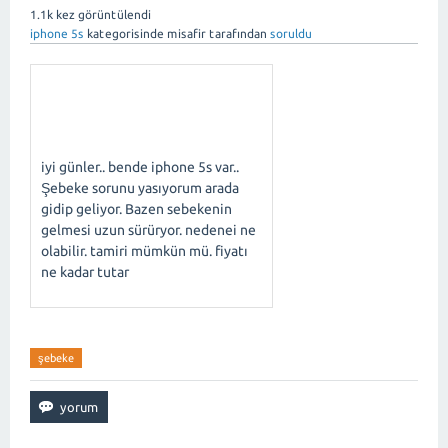
1.1k
kez görüntülendi
iphone 5s
kategorisinde
misafir
tarafından
soruldu
iyi günler.. bende iphone 5s var..
Şebeke sorunu yasıyorum arada
gidip geliyor. Bazen sebekenin
gelmesi uzun sürüryor. nedenei ne
olabilir. tamiri mümkün mü. fiyatı
ne kadar tutar
şebeke