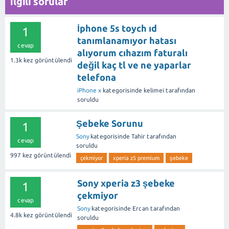
İlgili sorular
İphone 5s toych ıd
1
tanımlanamıyor hatası
cevap
alıyorum cıhazım faturalı
1.3k
kez görüntülendi
değil kaç tl ve ne yaparlar
telefona
iPhone x
kategorisinde
kelimei
tarafından
soruldu
Şebeke Sorunu
1
Sony
kategorisinde
Tahir
tarafından
cevap
soruldu
997
kez görüntülendi
çekmiyor
xperia z5 premium
şebeke
Sony xperia z3 şebeke
1
çekmiyor
cevap
Sony
kategorisinde
Ercan
tarafından
4.8k
kez görüntülendi
soruldu