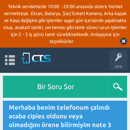
Teknik servisimizde 10:00 - 20:00 arasında sizlere hizmet
vermekteyiz. Ekran, Batarya, Şarj Soketi Kamera, Arka kapak
ve Kasa değişimi gibi işlemler aygın gün içerisinde yapılmakta
olup, anakart tamiri, sıvı teması gibi tamir süreci uzun işlemler
için 2 - 5 iş günü tamir sürebilmektedir. Anlayışınız için
teşekkürler
Giriş
Bir Soru Sor
Merhaba benim telefonum çalındı
acaba cipies oldunu veya
olmadığını örene bilirmiyim note 3