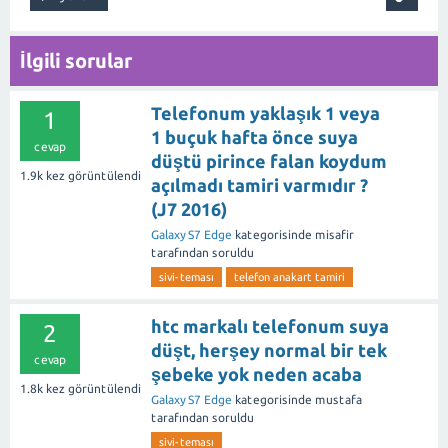
İlgili sorular
Telefonum yaklaşık 1 veya
1
1 buçuk hafta önce suya
cevap
düştü pirince falan koydum
1.9k
kez görüntülendi
açılmadı tamiri varmıdır ?
(J7 2016)
Galaxy S7 Edge
kategorisinde
misafir
tarafından
soruldu
sivi-teması
telefon anakart tamiri
htc markalı telefonum suya
2
düşt, herşey normal bir tek
cevap
şebeke yok neden acaba
1.8k
kez görüntülendi
Galaxy S7 Edge
kategorisinde
mustafa
tarafından
soruldu
sivi-teması