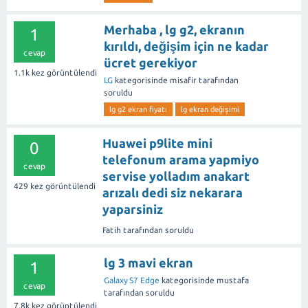
Merhaba , lg g2, ekranın
1
kırıldı, değişim için ne kadar
cevap
ücret gerekiyor
1.1k
kez görüntülendi
LG
kategorisinde
misafir
tarafından
soruldu
lg g2 ekran fiyatı
lg ekran değişimi
Huawei p9lite mini
0
telefonum arama yapmiyo
cevap
servise yolladım anakart
429
kez görüntülendi
arızalı dedi siz nekarara
yaparsiniz
Fatih
tarafından
soruldu
lg 3 mavi ekran
1
Galaxy S7 Edge
kategorisinde
mustafa
cevap
tarafından
soruldu
7.8k
kez görüntülendi