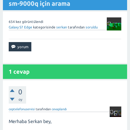
sm-9000q için arama
654
kez görüntülendi
Galaxy S7 Edge
kategorisinde
serkan
tarafından
soruldu
1
cevap
0
oy
ceptelefonuservisi
tarafından
cevaplandı
Merhaba Serkan bey,