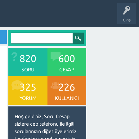
Giriş
820
600
SORU
CEVAP
325
226
YORUM
KULLANICI
Hoş geldiniz, Soru Cevap
sizlere cep telefonu ile ilgili
sorularınızın diğer üyelerimiz
tarafından cevaplanması için