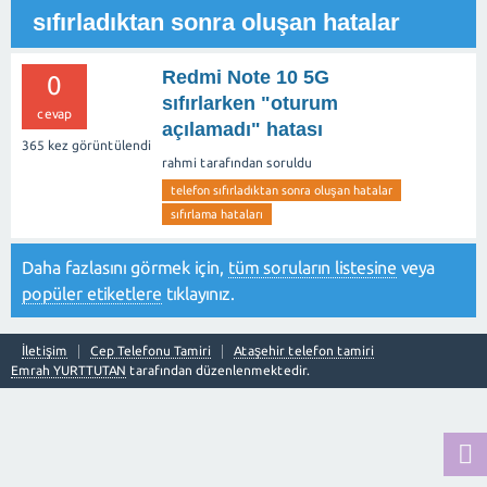
sıfırladıktan sonra oluşan hatalar
Redmi Note 10 5G
0
sıfırlarken "oturum
cevap
açılamadı" hatası
365
kez görüntülendi
rahmi
tarafından
soruldu
telefon sıfırladıktan sonra oluşan hatalar
sıfırlama hataları
Daha fazlasını görmek için,
tüm soruların listesine
veya
popüler etiketlere
tıklayınız.
İletişim
Cep Telefonu Tamiri
Ataşehir telefon tamiri
Emrah YURTTUTAN
tarafından düzenlenmektedir.