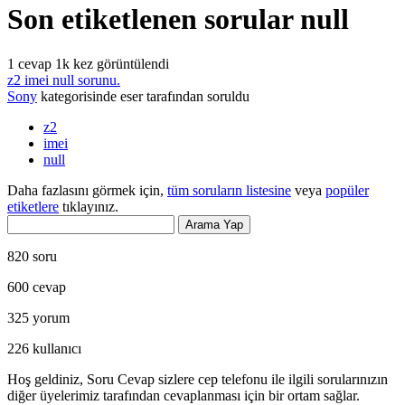
Son etiketlenen sorular null
1
cevap
1k
kez görüntülendi
z2 imei null sorunu.
Sony
kategorisinde
eser
tarafından
soruldu
z2
imei
null
Daha fazlasını görmek için,
tüm soruların listesine
veya
popüler
etiketlere
tıklayınız.
820
soru
600
cevap
325
yorum
226
kullanıcı
Hoş geldiniz, Soru Cevap sizlere cep telefonu ile ilgili sorularınızın
diğer üyelerimiz tarafından cevaplanması için bir ortam sağlar.