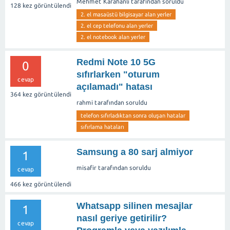
Mehmet Karahanlı
tarafından
soruldu
128
kez görüntülendi
2. el masaüstü bilgisayar alan yerler
2. el cep telefonu alan yerler
2. el notebook alan yerler
Redmi Note 10 5G
0
sıfırlarken "oturum
cevap
açılamadı" hatası
364
kez görüntülendi
rahmi
tarafından
soruldu
telefon sıfırladıktan sonra oluşan hatalar
sıfırlama hataları
Samsung a 80 sarj almiyor
1
misafir
tarafından
soruldu
cevap
466
kez görüntülendi
Whatsapp silinen mesajlar
1
nasıl geriye getirilir?
cevap