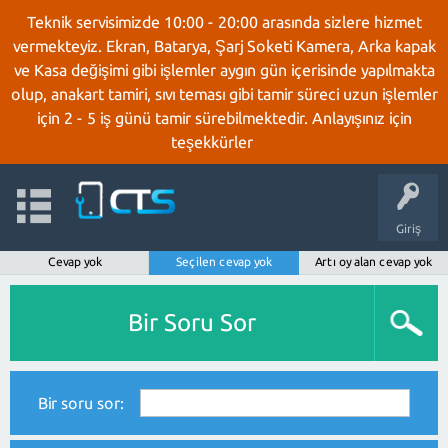
Teknik servisimizde 10:00 - 20:00 arasında sizlere hizmet
vermekteyiz. Ekran, Batarya, Şarj Soketi Kamera, Arka kapak
ve Kasa değişimi gibi işlemler aygın gün içerisinde yapılmakta
olup, anakart tamiri, sıvı teması gibi tamir süreci uzun işlemler
için 2 - 5 iş günü tamir sürebilmektedir. Anlayışınız için
teşekkürler
Giriş
Cevap yok
Seçilen cevap yok
Artı oy alan cevap yok
Bir Soru Sor
Bir soru sor: