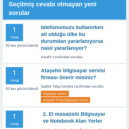
Seçilmiş cevabı olmayan yeni
sorular
telefonumuzu kullanırken
1
ait olduğu ülke bu
cevap
durumdan yararlanıyorsa
92
kez görüntülendi
nasıl yararlanıyor?
misafir
tarafından
soruldu
Ataşehir bilgisayar servisi
1
firması önerir misiniz?
cevap
Saadet Talay Gündeş
tarafından
soruldu
93
kez görüntülendi
bilgisayar servisi
ataşehir firma bilgisayar servisi
2. El masaüstü Bilgisayar
1
ve Notebook Alan Yerler
cevap