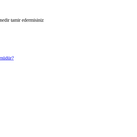
edir tamir edermisiniz
 müdür?