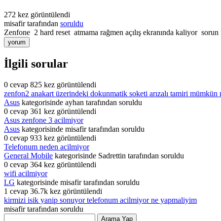
272
kez görüntülendi
misafir
tarafından
soruldu
Zenfone 2 hard reset atmama rağmen açılış ekranında kaliyor sorun n
İlgili sorular
0
cevap
825
kez görüntülendi
zenfon2 anakart üzerindeki dokunmatik soketi arızalı tamiri mümkün
Asus
kategorisinde
ayhan
tarafından
soruldu
0
cevap
361
kez görüntülendi
Asus zenfone 3 acilmiyor
Asus
kategorisinde
misafir
tarafından
soruldu
0
cevap
933
kez görüntülendi
Telefonum neden acilmiyor
General Mobile
kategorisinde
Sadrettin
tarafından
soruldu
0
cevap
364
kez görüntülendi
wifi acilmiyor
LG
kategorisinde
misafir
tarafından
soruldu
1
cevap
36.7k
kez görüntülendi
kirmizi isik yanip sonuyor telefonum acilmiyor ne yapmaliyim
misafir
tarafından
soruldu