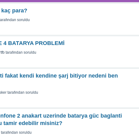
 kaç para?
tarafından
soruldu
 4 BATARYA PROBLEMİ
tfb
tarafından
soruldu
ti fakat kendi kendine şarj bitiyor nedeni ben
sker
tarafından
soruldu
fone 2 anakart uzerinde batarya güc baglanti
 tamir edebilir misiniz?
tarafından
soruldu