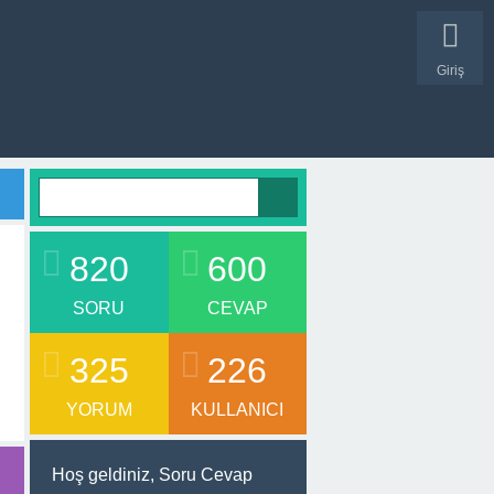
Giriş
820
600
SORU
CEVAP
325
226
YORUM
KULLANICI
Hoş geldiniz, Soru Cevap