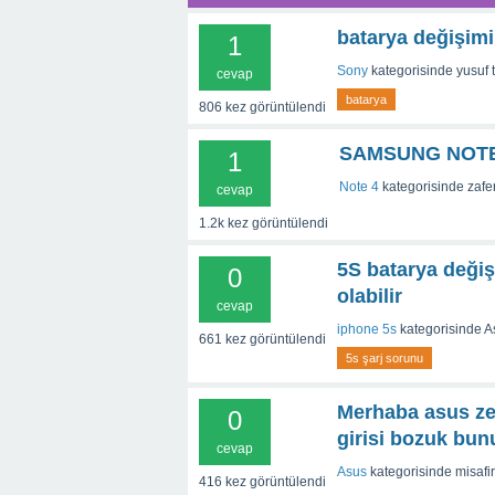
batarya değişimi
1
Sony
kategorisinde
yusuf
cevap
batarya
806
kez görüntülendi
SAMSUNG NOTE
1
Note 4
kategorisinde
zafer
cevap
1.2k
kez görüntülendi
5S batarya değiş
0
olabilir
cevap
iphone 5s
kategorisinde
A
661
kez görüntülendi
5s şarj sorunu
Merhaba asus zen
0
girisi bozuk bunu
cevap
Asus
kategorisinde
misafir
416
kez görüntülendi