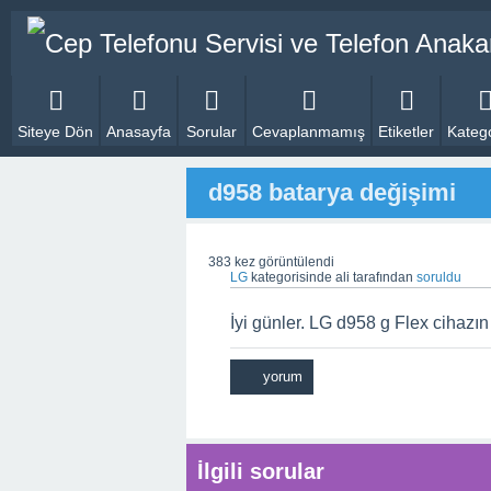
Siteye Dön
Anasayfa
Sorular
Cevaplanmamış
Etiketler
Katego
d958 batarya değişimi
383
kez görüntülendi
LG
kategorisinde
ali
tarafından
soruldu
İyi günler. LG d958 g Flex cihazı
İlgili sorular