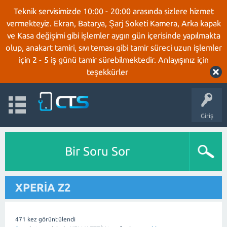
Teknik servisimizde 10:00 - 20:00 arasında sizlere hizmet
vermekteyiz. Ekran, Batarya, Şarj Soketi Kamera, Arka kapak
ve Kasa değişimi gibi işlemler aygın gün içerisinde yapılmakta
olup, anakart tamiri, sıvı teması gibi tamir süreci uzun işlemler
için 2 - 5 iş günü tamir sürebilmektedir. Anlayışınız için
teşekkürler
Giriş
Bir Soru Sor
XPERİA Z2
471
kez görüntülendi