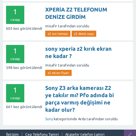
XPERİA Z2 TELEFONUM
1
DENİZE GİRDİM
cevap
misafir
tarafından
soruldu
603
kez görüntülendi
z2 sıvı teması
z2 deniz suyu
sony xperia z2 kırık ekran
1
ne kadar ?
cevap
misafir
tarafından
soruldu
598
kez görüntülendi
z2 ekran fiyatı
Sony Z3 arka kamerası Z2
1
ye takılır mı? Pfo adında bi
cevap
parça varmış değişimi ne
661
kez görüntülendi
kadar olur?
Sony
kategorisinde
Arda
tarafından
soruldu
İletişim
Cep Telefonu Tamiri
Ataşehir telefon tamiri