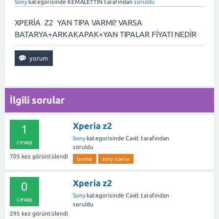
Sony
kategorisinde
KEMALETTİN
tarafından
soruldu
XPERİA Z2 YAN TIPA VARMI? VARSA
BATARYA+ARKAKAPAK+YAN TIPALAR FİYATI NEDİR
İlgili sorular
Xperia z2
1
Sony
kategorisinde
Cavit
tarafından
cevap
soruldu
705
kez görüntülendi
isınma
sony xperia
Xperia z2
0
Sony
kategorisinde
Cavit
tarafından
cevap
soruldu
295
kez görüntülendi