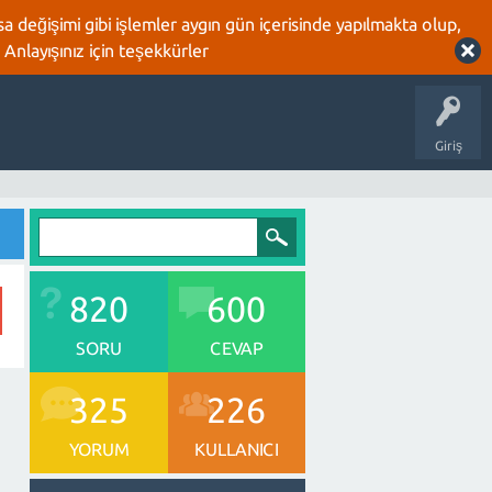
 değişimi gibi işlemler aygın gün içerisinde yapılmakta olup,
 Anlayışınız için teşekkürler
Giriş
820
600
SORU
CEVAP
325
226
YORUM
KULLANICI