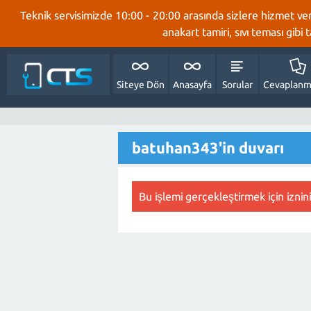
Teknik servisimizde 10:00 - 20:00 arasında sizlere hizmet ve
anakart tamiri, sıvı teması gibi
Siteye Dön
Anasayfa
Sorular
Cevaplanm
batuhan343'in duvarı
Bu işlemi gerçekleştirmek için iznin