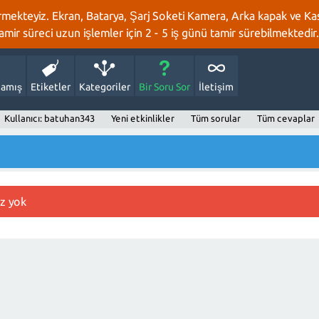
rmekteyiz. Ekran, Batarya, Şarj Soketi Kamera, Arka kapak ve Kasa
 tamir süreci uzun işlemler için 2 - 5 iş günü tamir sürebilmektedir.
amış
Etiketler
Kategoriler
Bir Soru Sor
İletişim
Kullanıcı: batuhan343
Yeni etkinlikler
Tüm sorular
Tüm cevaplar
iz yok