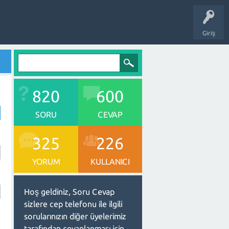
Giriş
820
600
SORU
CEVAP
325
226
YORUM
KULLANICI
Hoş geldiniz, Soru Cevap
sizlere cep telefonu ile ilgili
sorularınızın diğer üyelerimiz
tarafından cevaplanması için