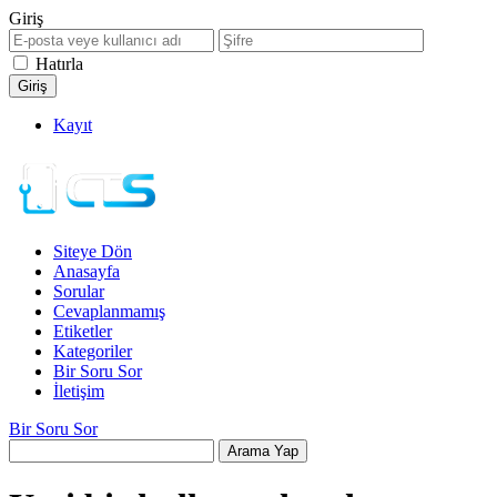
Giriş
Hatırla
Kayıt
Siteye Dön
Anasayfa
Sorular
Cevaplanmamış
Etiketler
Kategoriler
Bir Soru Sor
İletişim
Bir Soru Sor