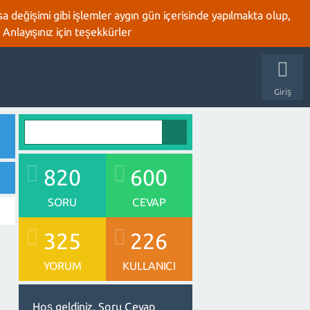
 değişimi gibi işlemler aygın gün içerisinde yapılmakta olup,
 Anlayışınız için teşekkürler
Giriş
820
600
SORU
CEVAP
325
226
YORUM
KULLANICI
Hoş geldiniz, Soru Cevap