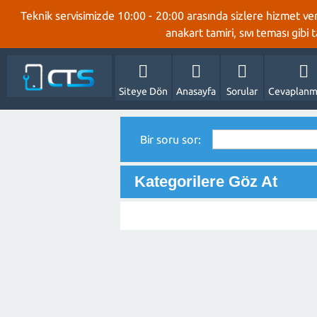
Teknik servisimizde 10:00 - 20:00 arasında sizlere hizmet ve
anakart tamiri, sıvı teması gibi
Siteye Dön
Anasayfa
Sorular
Cevaplanm
Bir soru sor:
Kategorilere Göz At