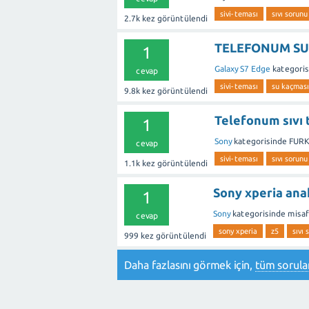
sivi-teması
sıvı sorunu
2.7k
kez görüntülendi
TELEFONUM SUY
1
Galaxy S7 Edge
kategoris
cevap
sivi-teması
su kaçması
9.8k
kez görüntülendi
Telefonum sıvı 
1
Sony
kategorisinde
FUR
cevap
sivi-teması
sıvı sorunu
1.1k
kez görüntülendi
Sony xperia ana
1
Sony
kategorisinde
misaf
cevap
sony xperia
z5
sıvı 
999
kez görüntülendi
Daha fazlasını görmek için,
tüm sorular