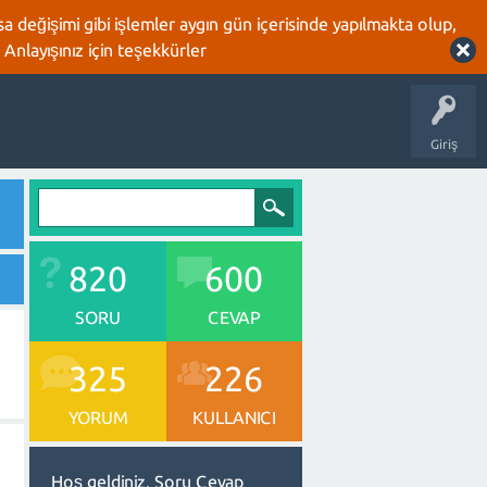
 değişimi gibi işlemler aygın gün içerisinde yapılmakta olup,
 Anlayışınız için teşekkürler
Giriş
820
600
SORU
CEVAP
325
226
YORUM
KULLANICI
Hoş geldiniz, Soru Cevap