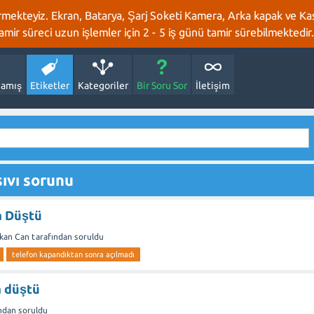
rmekteyiz. Ekran, Batarya, Şarj Soketi Kamera, Arka kapak ve Kasa
 tamir süreci uzun işlemler için 2 - 5 iş günü tamir sürebilmektedir.
amış
Etiketler
Kategoriler
Bir Soru Sor
İletişim
sıvı sorunu
a Düştü
rkan Can
tarafından
soruldu
telefon kapandıktan sonra açılmadı
 düştü
ndan
soruldu