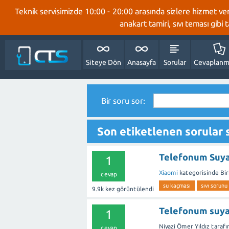
Teknik servisimizde 10:00 - 20:00 arasında sizlere hizmet ve
anakart tamiri, sıvı teması gibi
Siteye Dön
Anasayfa
Sorular
Cevaplanm
Bir soru sor:
Son etiketlenen sorular 
Telefonum Suy
1
Xiaomi
kategorisinde
Bi
cevap
su kaçması
sıvı sorunu
9.9k
kez görüntülendi
Telefonum suya
1
Niyazi Ömer Yıldız
tarafı
cevap