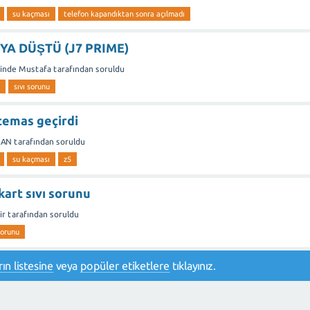
su kaçması
telefon kapandıktan sonra açılmadı
A DÜŞTÜ (J7 PRIME)
inde
Mustafa
tarafından
soruldu
sıvı sorunu
temas geçirdi
KAN
tarafından
soruldu
su kaçması
z5
kart sıvı sorunu
ir
tarafından
soruldu
sorunu
ın listesine
veya
popüler etiketlere
tıklayınız.