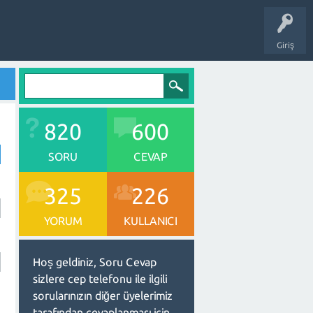
Giriş
820
600
SORU
CEVAP
325
226
YORUM
KULLANICI
Hoş geldiniz, Soru Cevap
sizlere cep telefonu ile ilgili
sorularınızın diğer üyelerimiz
tarafından cevaplanması için