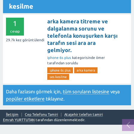
kesilme
arka kamera titreme ve
1
dalgalanma sorunu ve
cevap
telefonla konuşurken karşı
29.7k
kez görüntülendi
tarafın sesi ara ara
gelmiyor.
iphone 6s plus
kategorisinde
ömer
tarafından
soruldu
iphone 6s plus
arka kamera
ses kesilme
Daha fazlasını görmek için,
tüm soruların listesine
veya
popüler etiketlere
tıklayınız.
İletişim
Cep Telefonu Tamiri
Ataşehir telefon tamiri
Emrah YURTTUTAN
tarafından düzenlenmektedir.